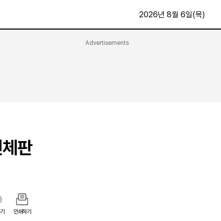
2026년 8월 6일(목)
Advertisements
문화·스포츠
최신
전체
방송
지면보기
가요
구독신청
영화
First Edition
문화
후원하기
전체판
카
종교
제보24시
스포츠
알립니다
여행
기
인쇄하기