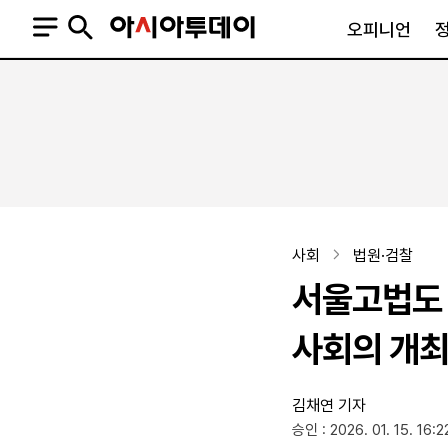
오피니언
오피니언
정치
사회
사설
정치일반
사회일반
칼럼·기고
청와대
사건·사고
기자의 눈
국회·정당
법원·검찰
피플
북한
교육·행정
사회
법원·검찰
외교
노동·복지·환경
서울고법도 
국방
보건·의학
정부
사회의 개
김채연 기자
SNS
승인 : 2026. 01. 15. 16:2
뉴스스탠드
네이버블로그
아투TV(유튜브)
페이스북