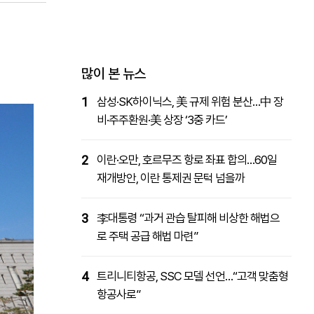
패밀리사이트
마켓파워
아투TV
대학동문골프최강전
많이 본 뉴스
1
삼성·SK하이닉스, 美 규제 위험 분산…中 장
비·주주환원·美 상장 ‘3중 카드’
2
이란·오만, 호르무즈 항로 좌표 합의…60일
재개방안, 이란 통제권 문턱 넘을까
3
李대통령 “과거 관습 탈피해 비상한 해법으
로 주택 공급 해법 마련”
4
트리니티항공, SSC 모델 선언…“고객 맞춤형
항공사로”