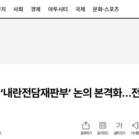
정치
사회
경제
아투시티
국제
문화·스포츠
경제
아투시티
국제
경제일반
종합
세계일반
정책
메트로
아시아·호주
금융·증권
경기·인천
북미
산업
세종·충청
중남미
IT·과학
영남
유럽
‘내란전담재판부’ 논의 본격화…
부동산
호남
중동·아프리
유통
강원
최
중기·벤처
제주
2
공유하기
읽기모드
글자크기
기사듣
인스타그램