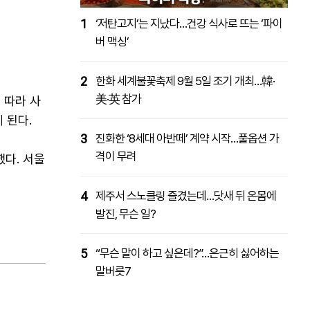
1
‘저탄고지’는 지났다…건강 식사로 뜨는 ‘파이
버 맥싱’
2
한화 세계불꽃축제 9월 5일 조기 개최…韓·
美·英 참가
 따라 사
 된다.
3
진화한 ‘8세대 아반떼’ 계약 시작…풀옵션 가
격이 무려
다. 서울
4
제주서 스노클링 즐겼는데…닷새 뒤 온몸에
발진, 무슨 일?
5
“무슨 말이 하고 싶은데?”…은근히 싫어하는
말버릇7