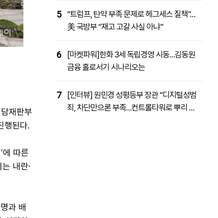
5
“트럼프, 탄약 부족 문제로 헤그세스 질책”…
美 국방부 “재고 고갈 사실 아냐”
6
[마켓파워]한화 3세 독립경영 시동…김동원
금융 홀로서기 시나리오는
7
[인터뷰] 원민경 성평등부 장관 “디지털성범
죄, 차단만으론 부족…컨트롤타워로 뿌리 뽑
전담재판부
을 것”
진행된다.
'에 따른
는 내란·
1명과 배