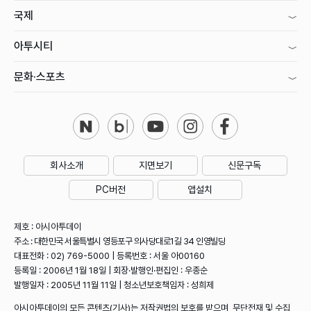
국제
아투시티
문화·스포츠
회사소개
지면보기
신문구독
PC버전
앱설치
제호 : 아시아투데이
주소 : 대한민국 서울특별시 영등포구 의사당대로1길 34 인영빌딩
대표전화 : 02) 769-5000 | 등록번호 : 서울 아00160
등록일 : 2006년 1월 18일 | 회장·발행인·편집인 : 우종순
발행일자 : 2005년 11월 11일 | 청소년보호책임자 : 성희제
아시아투데이의 모든 콘텐츠(기사)는 저작권법의 보호를 받으며, 무단전재 및 수집,