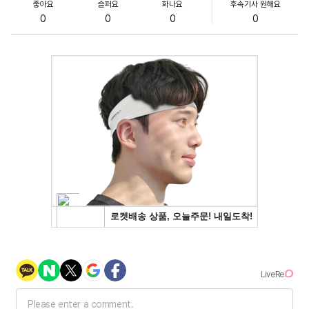
좋아요
슬퍼요
화나요
후속기사 원해요
0
0
0
0