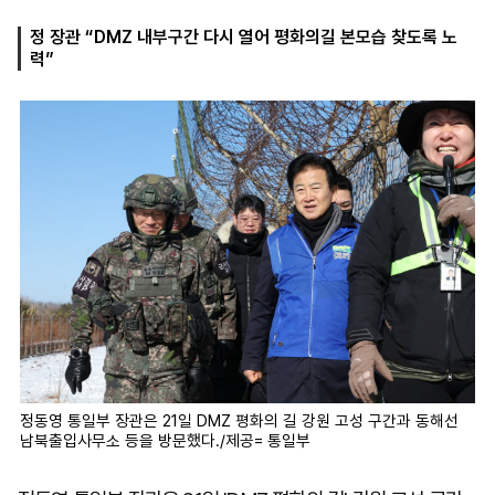
정 장관 “DMZ 내부구간 다시 열어 평화의길 본모습 찾도록 노
력”
마
운
대
켓
세
학
파
동
워
문
골
프
정동영 통일부 장관은 21일 DMZ 평화의 길 강원 고성 구간과 동해선
남북출입사무소 등을 방문했다./제공= 통일부