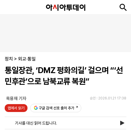
뉴
최
속
정
사
경
국
오
피
아
문
포
스
신
보
치
회
제
제
피
플
투
화
토
니
시
·
정치
언
티
스
>
외교·통일
포
통일장관, ‘DMZ 평화의길’ 걸으며 “‘선
츠
민후관’으로 남북교류 복원”
ENGLISH
中
Tiếng
文
Việt
목용재 기자
승인 : 2026.01.21 17:38
앱에서 읽기
구글 검색 선호 출처 추가
지
신
후
제
회
앱
면
문
원
보
사
설
기사를 대신 읽어 드립니다.
보
구
하
24
소
치
기
독
기
시
개