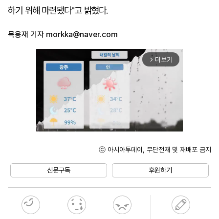
하기 위해 마련됐다"고 밝혔다.
목용재 기자
morkka@naver.com
더보기
arrow_forward_ios
ⓒ 아시아투데이, 무단전재 및 재배포 금지
Mute
신문구독
후원하기