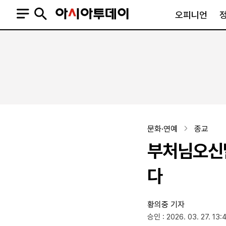
오피니언
오피니언
정치
사회
사설
정치일반
사회일반
칼럼·기고
청와대
사건·사고
기자의 눈
국회·정당
법원·검찰
피플
북한
교육·행정
문화·연예
종교
외교
노동·복지·환경
부처님오신날
국방
보건·의학
정부
다
황의중 기자
SNS
승인 : 2026. 03. 27. 13:
뉴스스탠드
네이버블로그
아투TV(유튜브)
페이스북