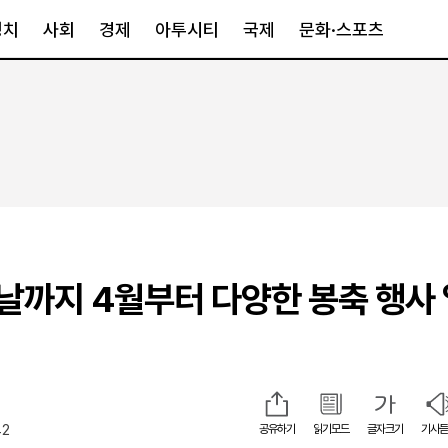
정치
사회
경제
아투시티
국제
문화·스포츠
경제
아투시티
국제
경제일반
종합
세계일반
정책
메트로
아시아·호주
금융·증권
경기·인천
북미
산업
세종·충청
중남미
IT·과학
영남
유럽
까지 4월부터 다양한 봉축 행사
부동산
호남
중동·아프리
유통
강원
중기·벤처
제주
42
공유하기
읽기모드
글자크기
기사듣
인스타그램