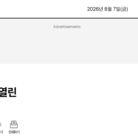
2026년 8월 7일(금)
Advertisements
문화·스포츠
최신
전체
방송
지면보기
가요
구독신청
영화
First Edition
문화
후원하기
 열린
카
종교
제보24시
스포츠
알립니다
여행
기
인쇄하기