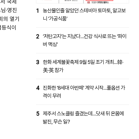
에서 국제
스님·영진
1
농산물인줄 알았던 스테비아 토마토, 알고보
회의 열기
니 ‘가공식품’
 점등식이
2
‘저탄고지’는 지났다…건강 식사로 뜨는 ‘파이
버 맥싱’
3
한화 세계불꽃축제 9월 5일 조기 개최…韓·
美·英 참가
4
진화한 ‘8세대 아반떼’ 계약 시작…풀옵션 가
격이 무려
5
제주서 스노클링 즐겼는데…닷새 뒤 온몸에
발진, 무슨 일?