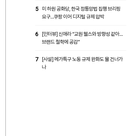
5
미 하원 공화당, 한국 정통망법 집행 브리핑
요구…쿠팡 이어 디지털 규제 압박
6
[인터뷰] 신애라 “교원 웰스와 방향성 같아…
브랜드 철학에 공감”
7
[사설] 메가특구 노동 규제 완화도 물 건너가
나