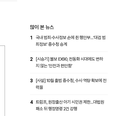
패밀리사이트
마켓파워
아투TV
대학동문골프최강전
많이 본 뉴스
1
국내 범죄·수사정보 손에 쥔 행안부…‘대검 범
죄정보’ 중수청 승계
2
[시승기] 볼보 EX90, 전동화 시대에도 변하
지 않는 ‘안전과 편안함’
3
[사설] 10월 출범 중수청, 수사 역량 확보에 전
력을
4
트럼프, 원정출산 아기 시민권 제한…대법원
패소 뒤 행정명령 2건 강행