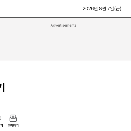
2026년 8월 7일(금)
Advertisements
문화·스포츠
최신
전체
방송
지면보기
가요
구독신청
영화
First Edition
문화
후원하기
기
카
종교
제보24시
스포츠
알립니다
여행
기
인쇄하기