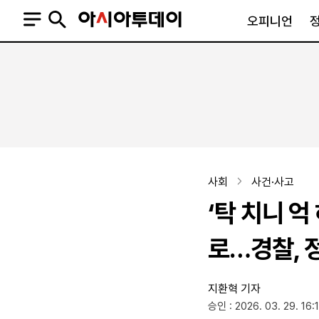
오피니언
오피니언
정치
사회
사설
정치일반
사회일반
칼럼·기고
청와대
사건·사고
기자의 눈
국회·정당
법원·검찰
피플
북한
교육·행정
사회
사건·사고
외교
노동·복지·환경
‘탁 치니 억
국방
보건·의학
정부
로…경찰, 
지환혁 기자
SNS
승인 : 2026. 03. 29. 16:
뉴스스탠드
네이버블로그
아투TV(유튜브)
페이스북