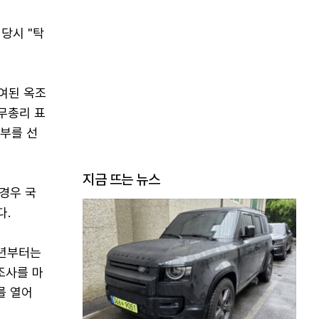
 당시 "탁
수여된 옥조
국무총리 표
거부를 선
지금 뜨는 뉴스
경우 국
다.
7년부터는
조사를 마
를 열어