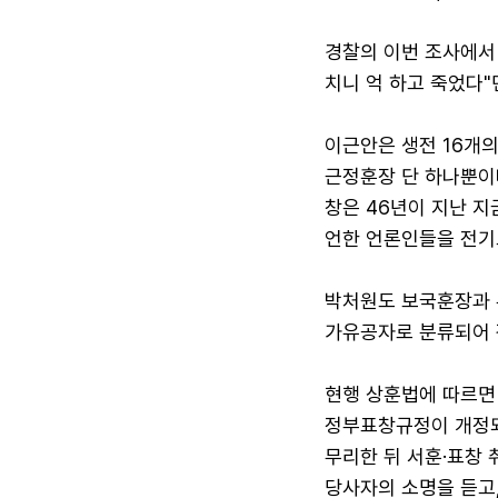
경찰의 이번 조사에서 
치니 억 하고 죽었다"
이근안은 생전 16개의
근정훈장 단 하나뿐이다.
창은 46년이 지난 
언한 언론인들을 전기
박처원도 보국훈장과 
가유공자로 분류되어 
현행 상훈법에 따르면 
정부표창규정이 개정되
무리한 뒤 서훈·표창
당사자의 소명을 듣고