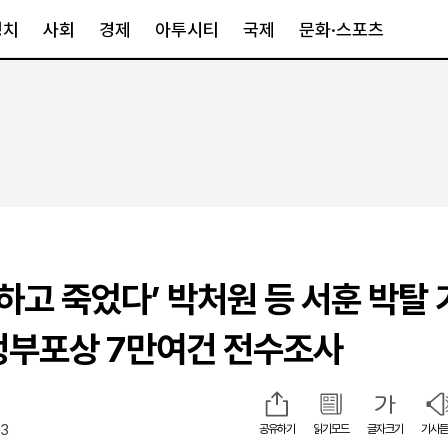
정치
사회
경제
아투시티
국제
문화·스포츠
경제
아투시티
국제
경제일반
종합
세계일반
정책
메트로
아시아·호주
금융·증권
경기·인천
북미
산업
세종·충청
중남미
IT·과학
영남
유럽
 하고 죽었다’ 박처원 등 서훈 박탈 
부동산
호남
중동·아프리
유통
강원
정부포상 7만여건 전수조사
중기·벤처
제주
13
공유하기
읽기모드
글자크기
기사듣
인스타그램