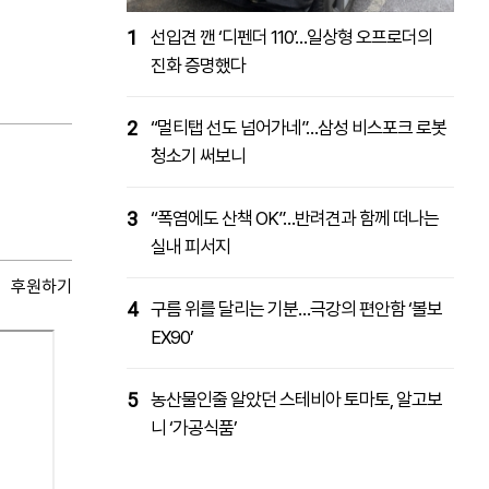
1
선입견 깬 ‘디펜더 110’…일상형 오프로더의
진화 증명했다
2
“멀티탭 선도 넘어가네”…삼성 비스포크 로봇
청소기 써보니
3
“폭염에도 산책 OK”…반려견과 함께 떠나는
실내 피서지
후원하기
4
구름 위를 달리는 기분…극강의 편안함 ‘볼보
EX90’
5
농산물인줄 알았던 스테비아 토마토, 알고보
니 ‘가공식품’