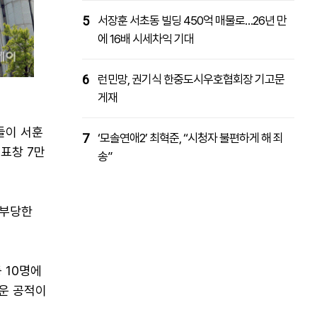
5
서장훈 서초동 빌딩 450억 매물로…26년 만
에 16배 시세차익 기대
6
런민망, 권기식 한중도시우호협회장 기고문
게재
들이 서훈
7
‘모솔연애2’ 최혁준, “시청자 불편하게 해 죄
 표창 7만
송”
 부당한
 10명에
세운 공적이