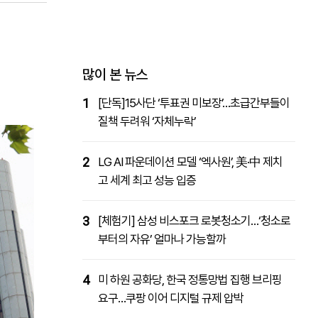
패밀리사이트
마켓파워
아투TV
대학동문골프최강전
많이 본 뉴스
1
[단독]15사단 ‘투표권 미보장’…초급간부들이
질책 두려워 ‘자체누락’
2
LG AI 파운데이션 모델 ‘엑사원’, 美·中 제치
고 세계 최고 성능 입증
3
[체험기] 삼성 비스포크 로봇청소기…‘청소로
부터의 자유’ 얼마나 가능할까
4
미 하원 공화당, 한국 정통망법 집행 브리핑
요구…쿠팡 이어 디지털 규제 압박