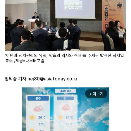
'이단과 정치권력의 유착, 악습의 역사와 현재'를 주제로 발표한 탁지일
교수./제공=나부터포럼
황의중 기자
hej80@asiatoday.co.kr
더보기
arrow_forward_ios