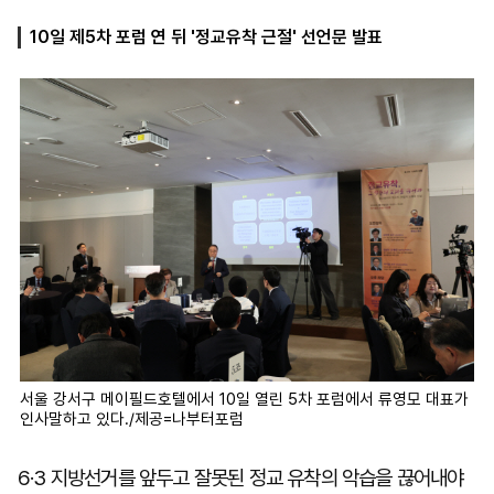
10일 제5차 포럼 연 뒤 '정교유착 근절' 선언문 발표
마
운
대
켓
세
학
파
동
워
문
골
프
서울 강서구 메이필드호텔에서 10일 열린 5차 포럼에서 류영모 대표가
인사말하고 있다./제공=나부터포럼
6·3 지방선거를 앞두고 잘못된 정교 유착의 악습을 끊어내야