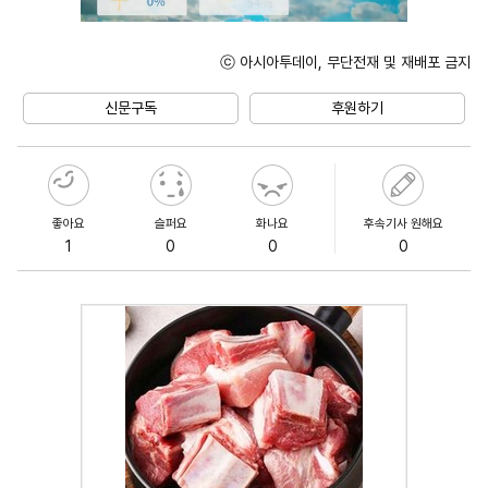
ⓒ 아시아투데이, 무단전재 및 재배포 금지
Unmute
신문구독
후원하기
좋아요
슬퍼요
화나요
후속기사 원해요
1
0
0
0