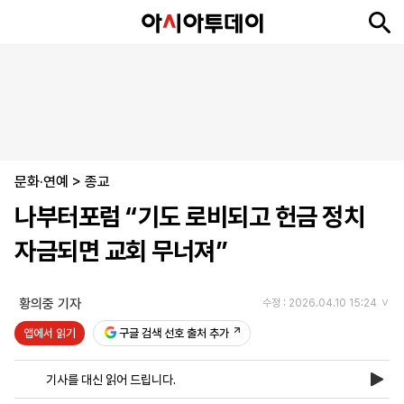
뉴
최
속
정
사
경
국
오
피
아
문
포
스
신
보
치
회
제
제
피
플
투
화
토
니
시
·
문화·연예
언
티
스
>
종교
포
나부터포럼 “기도 로비되고 헌금 정치
츠
자금되면 교회 무너져”
ENGLISH
中
Tiếng
文
Việt
황의중 기자
수정 : 2026.04.10 15:24
앱에서 읽기
구글 검색 선호 출처 추가
지
신
후
제
회
앱
면
문
원
보
사
설
기사를 대신 읽어 드립니다.
보
구
하
24
소
치
기
독
기
시
개