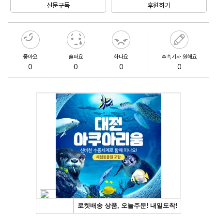
신문구독
후원하기
좋아요
슬퍼요
화나요
후속기사 원해요
0
0
0
0