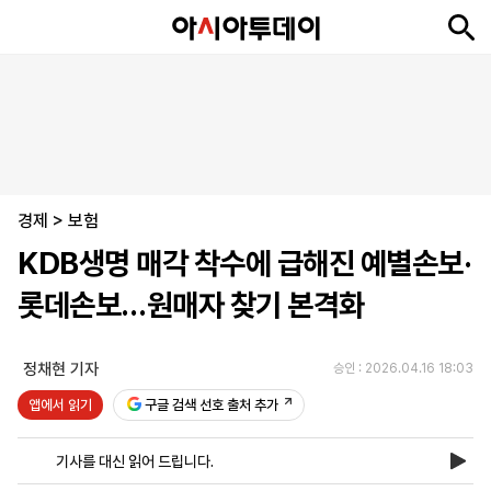
뉴
최
속
정
사
경
국
오
피
아
문
포
스
신
보
치
회
제
제
피
플
투
화
토
니
시
·
경제
언
티
스
>
보험
포
KDB생명 매각 착수에 급해진 예별손보·
츠
롯데손보…원매자 찾기 본격화
ENGLISH
中
Tiếng
文
Việt
정채현 기자
승인 : 2026.04.16 18:03
앱에서 읽기
구글 검색 선호 출처 추가
지
신
후
제
회
앱
면
문
원
보
사
설
기사를 대신 읽어 드립니다.
보
구
하
24
소
치
기
독
기
시
개