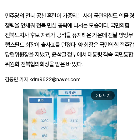
민주당의 전북 공천 혼란이 가중되는 사이 국민의힘도 인물 경
쟁력을 앞세워 전북 민심 공략에 나서는 모습이다. 국민의힘
전북도지사 후보 자리가 공석을 유지해온 가운데 전날 양정무
랭스필드 회장이 출사표를 던졌다. 양 회장은 국민의힘 전주갑
당협위원장을 지냈고, 윤석열 정부에서 대통령 직속 국민통합
위원회 전북협의회장을 맡은 바 있다.
김동민 기자
kdm9622@naver.com
더보기
arrow_forward_ios