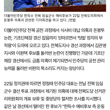
더불어민주당 한득수 전북 임실군수 예비후보가 22일 전북도의회에서
돈봉투 의혹과 관련한 기자회견을 하고 있다. /연합
더불어민주당 전북 공천 과정에서 식사비 대납 의혹과 돈봉투
논란, 기초단체장 경선 잡음까지 잇따르면서 '텃밭 정치의 부
작용'이 도마에 오르고 있다. 전북도지사 경선 과정에서 김관영
지사와 이원택 후보를 둘러싼 논란이 진행형인 가운데 기초단
체장 경선에서도 금품 의혹이 제기되면서 민주당의 공천 관리
능력을 둘러싼 비판의 목소리도 커지는 양상이다.
22일 정치권에 따르면 정청래 민주당 대표는 전날 전북 임실
군수 결선 투표 과정에서 제기된 의혹에 대해 전북도당 선거관
리위원회의 개표 보류 및 중앙당의 철저한 조사를 지시했다.
같은 날 경선에서 떨어진 한 후보가 "한득수 예비후보 측 운동