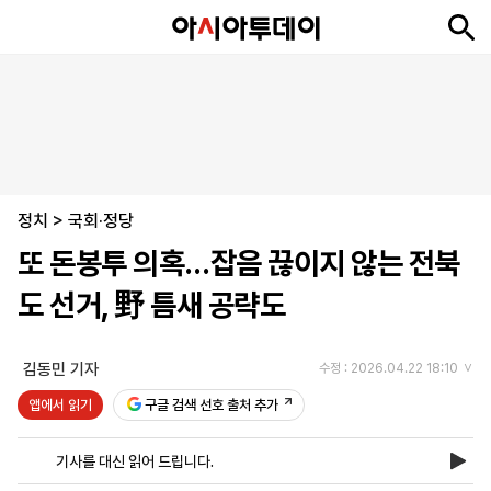
뉴
최
속
정
사
경
국
오
피
아
문
포
스
신
보
치
회
제
제
피
플
투
화
토
니
시
·
정치
언
티
스
>
국회·정당
포
또 돈봉투 의혹…잡음 끊이지 않는 전북
츠
도 선거, 野 틈새 공략도
ENGLISH
中
Tiếng
文
Việt
김동민 기자
수정 : 2026.04.22 18:10
앱에서 읽기
구글 검색 선호 출처 추가
지
신
후
제
회
앱
면
문
원
보
사
설
기사를 대신 읽어 드립니다.
보
구
하
24
소
치
기
독
기
시
개