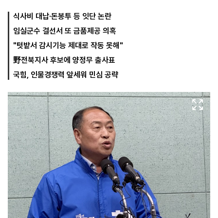
식사비 대납·돈봉투 등 잇단 논란
임실군수 결선서 또 금품제공 의혹
마
운
대
켓
세
학
"텃밭서 감시기능 제대로 작동 못해"
파
동
워
문
野전북지사 후보에 양정무 출사표
골
국힘, 인물경쟁력 앞세워 민심 공략
프