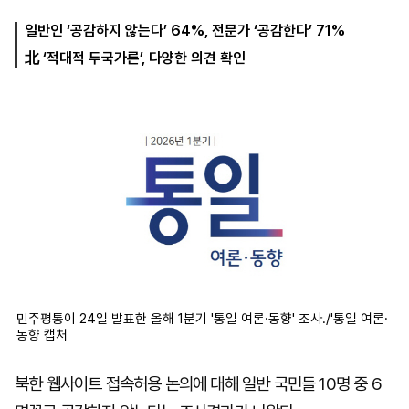
일반인 ‘공감하지 않는다’ 64%, 전문가 ‘공감한다’ 71%
北 ‘적대적 두국가론’, 다양한 의견 확인
마
운
대
켓
세
학
파
동
워
문
골
프
민주평통이 24일 발표한 올해 1분기 '통일 여론·동향' 조사./'통일 여론·
동향 캡처
북한 웹사이트 접속허용 논의에 대해 일반 국민들 10명 중 6