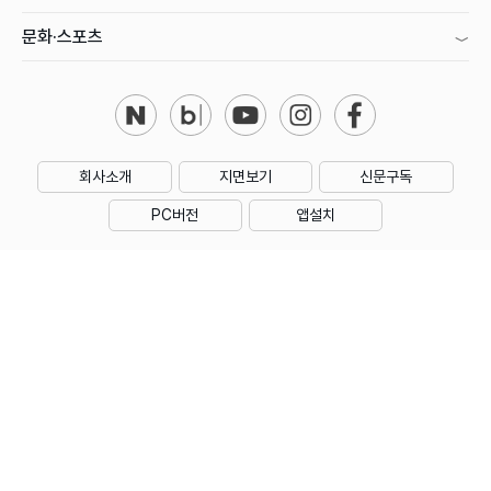
문화·스포츠
회사소개
지면보기
신문구독
PC버전
앱설치
제호 : 아시아투데이
주소 : 대한민국 서울특별시 영등포구 의사당대로1길 34 인영빌딩
대표전화 : 02) 769-5000 | 등록번호 : 서울 아00160
등록일 : 2006년 1월 18일 | 회장·발행인·편집인 : 우종순
발행일자 : 2005년 11월 11일 | 청소년보호책임자 : 성희제
아시아투데이의 모든 콘텐츠(기사)는 저작권법의 보호를 받으며, 무단전재 및 수집,
복사, 재배포 등을 금지합니다.
Copyright by ASIATODAY Co., Ltd. All Rights Reserved.
본지는 한국신문윤리위원회의 서약사로서 신문윤리강령을 준수합니다.