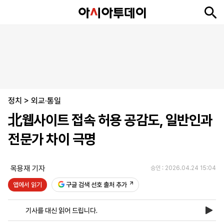
뉴
최
속
정
사
경
국
오
피
아
문
포
스
신
보
치
회
제
제
피
플
투
화
토
니
시
·
정치
언
티
스
>
외교·통일
포
北웹사이트 접속 허용 공감도, 일반인과
츠
전문가 차이 극명
ENGLISH
中
Tiếng
文
Việt
목용재 기자
승인 : 2026.04.24 15:04
앱에서 읽기
구글 검색 선호 출처 추가
지
신
후
제
회
앱
면
문
원
보
사
설
기사를 대신 읽어 드립니다.
보
구
하
24
소
치
기
독
기
시
개