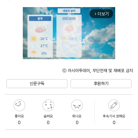
더보기
arrow_forward_ios
ⓒ 아시아투데이, 무단전재 및 재배포 금지
Unmute
신문구독
후원하기
좋아요
슬퍼요
화나요
후속기사 원해요
0
0
0
0