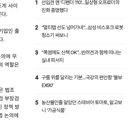
1
선입견 깬 ‘디펜더 110’…일상형 오프로더의
조계 사이
진화 증명했다
다.
2
“멀티탭 선도 넘어가네”…삼성 비스포크 로봇
기업인 출
청소기 써보니
다.
3
“폭염에도 산책 OK”…반려견과 함께 떠나는
논의에 무
실내 피서지
의 역할은
4
구름 위를 달리는 기분…극강의 편안함 ‘볼보
EX90’
은 법조
검 부장검
5
농산물인줄 알았던 스테비아 토마토, 알고보
 정책 방
니 ‘가공식품’
법 논의에