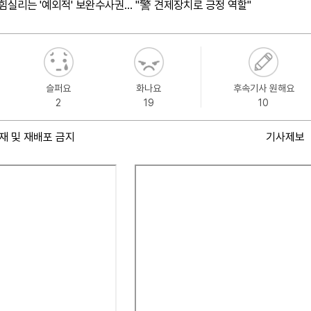
힘실리는 '예외적' 보완수사권… "警 견제장치로 긍정 역할"
슬퍼요
화나요
후속기사 원해요
2
19
10
재 및 재배포 금지
기사제보