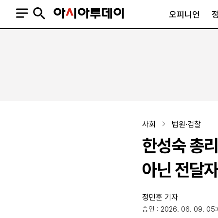
오피니언
오피니언
정치
사회
사설
정치일반
사회일반
칼럼·기고
청와대
사건·사고
기자의 눈
국회·정당
법원·검찰
피플
북한
교육·행정
사회
법원·검찰
외교
노동·복지·환경
한성숙 총리
국방
보건·의학
정부
아닌 전달자
정민훈 기자
SNS
승인 : 2026. 06. 09. 05
뉴스스탠드
네이버블로그
아투TV(유튜브)
페이스북