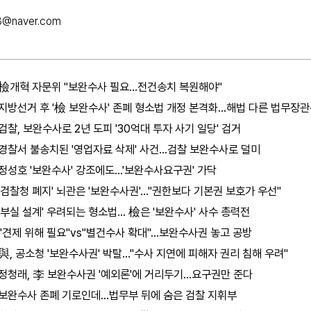
3@naver.com
檢개혁 자문위 "보완수사 필요…전건송치 복원해야"
지방선거 후 '檢 보완수사' 존폐 형소법 개정 본격화…해법 다른 법무장관
검찰, 보완수사로 2년 도피 '30억대 투자 사기 일당' 검거
경찰서 불송치된 '영업자료 삭제' 사건…검찰 보완수사로 덜미
정성호 '보완수사' 강조에도…'보완수사요구권' 가닥
'검찰청 폐지' 뇌관은 '보완수사권'…"권한보다 기본권 보호가 우선"
'부실 설계' 우려되는 형소법… 檢은 '보완수사' 사수 총력전
"견제 위해 필요"vs"별건수사 확대"…보완수사권 놓고 공방
與, 공소청 '보완수사권' 박탈…"수사 지연에 피해자 권리 침해 우려"
정청래, 李 보완수사권 '예외론'에 거리두기…요구권만 준다
보완수사 존폐 기로인데…법무부 뒤에 숨은 검찰 지휘부