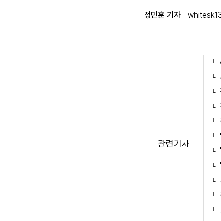
정민훈 기자
whitesk1
관련기사