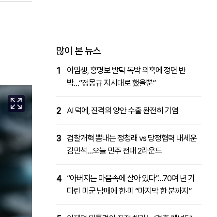
패밀리사이트
마켓파워
아투TV
대학동문골프최강전
많이 본 뉴스
1
이임생, 홍명보 발탁 독박 의혹에 정면 반
박…“정몽규 지시대로 했을뿐”
2
AI 덕에, 진격의 양안 수출 완전히 기염
3
검찰개혁 뽐내는 정청래 vs 당정협력 내세운
김민석…오늘 민주 전대 2라운드
4
“아버지는 마음속에 살아 있다”…70여 년 기
다린 미군 남매에 한·미 “마지막 한 분까지”