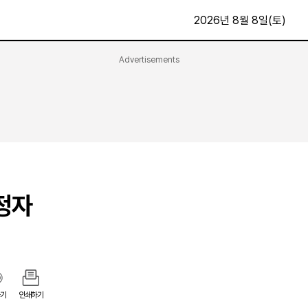
2026년 8월 8일(토)
Advertisements
문화·스포츠
최신
전체
방송
지면보기
가요
구독신청
영화
First Edition
문화
후원하기
정자
카
종교
제보24시
스포츠
알립니다
여행
기
인쇄하기