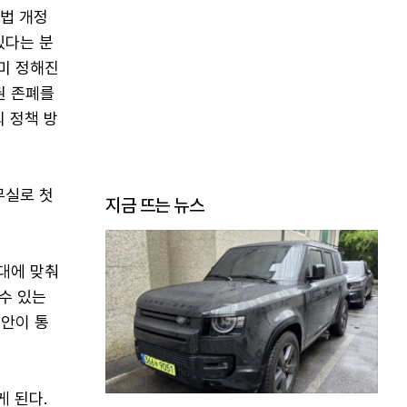
송법 개정
있다는 분
이미 정해진
권 존폐를
 정책 방
무실로 첫
지금 뜨는 뉴스
시대에 맞춰
수 있는
의안이 통
 된다.