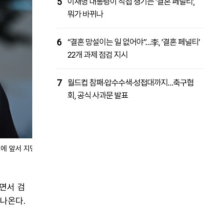
5
이재명 대통령이 직접 챙기는 ‘결혼 페널티’,
뭐가 바뀌나
6
“결혼 망설이는 일 없어야”…李, ‘결혼 페널티’
22개 과제 점검 지시
7
월드컵 참패·압수수색·성접대까지…축구협
회, 공식 사과문 발표
에 앞서 지명
면서 검
나온다.