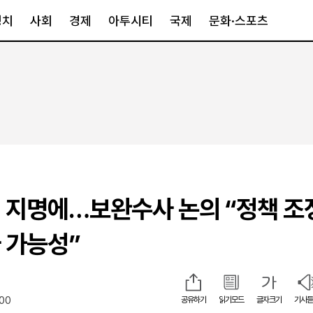
정치
사회
경제
아투시티
국제
문화·스포츠
경제
아투시티
국제
경제일반
종합
세계일반
정책
메트로
아시아·호주
금융·증권
경기·인천
북미
산업
세종·충청
중남미
IT·과학
영남
유럽
 지명에…보완수사 논의 “정책 조
부동산
호남
중동·아프리
유통
강원
 가능성”
중기·벤처
제주
:00
공유하기
읽기모드
글자크기
기사듣
인스타그램