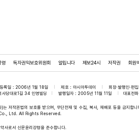
강령
독자권익보호위원회
알립니다
제보24시
저작권
회원
등록일 : 2006년 1월 18일
제호 : 아시아투데이
회장·발행인·편집인
|
|
의사당대로1길 34 인영빌딩
발행일자 : 2005년 11월 11일
대표전화 :
|
|
)는 저작권법의 보호를 받으며, 무단전재 및 수집, 복사, 재배포 등을 금지합니
., Ltd. All Rights Reserved.
약사로서 신문윤리강령을 준수합니다.