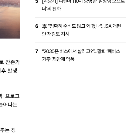
5
[시승기] 디펜더 110이 증명한 ‘일상형 오프로
더’의 진화
6
李 “정확히 준비도 않고 왜 했나”…ISA 개편
안 재검토 지시
7
“2030은 버스에서 살라고?”…황희 ‘폐버스
거주’ 제안에 역풍
으로 잔존가
이후 발생
백' 프로그
 늘어나는
낮추는 장