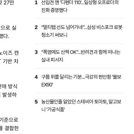
 27만
1
선입견 깬 ‘디펜더 110’…일상형 오프로더의
진화 증명했다
2
“멀티탭 선도 넘어가네”…삼성 비스포크 로봇
탕으로 실
청소기 써보니
했다.
3
“폭염에도 산책 OK”…반려견과 함께 떠나는
노이즈 캔
실내 피서지
T 기반 차
4
구름 위를 달리는 기분…극강의 편안함 ‘볼보
EX90’
판매 방식
서 발생하
5
농산물인줄 알았던 스테비아 토마토, 알고보
니 ‘가공식품’
 기준으로
를 결합한