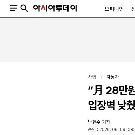
오피니언
오피니언
정치
사회
사설
정치일반
사회일반
칼럼·기고
청와대
사건·사고
기자의 눈
국회·정당
법원·검찰
피플
북한
교육·행정
산업
자동차
외교
노동·복지·환경
“月 28만
국방
보건·의학
정부
입장벽 낮
남현수 기자
SNS
승인 : 2026. 06. 09. 08
뉴스스탠드
네이버블로그
아투TV(유튜브)
페이스북