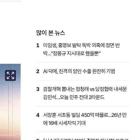
패밀리사이트
마켓파워
아투TV
대학동문골프최강전
많이 본 뉴스
1
이임생, 홍명보 발탁 독박 의혹에 정면 반
박…“정몽규 지시대로 했을뿐”
2
AI 덕에, 진격의 양안 수출 완전히 기염
3
검찰개혁 뽐내는 정청래 vs 당정협력 내세운
김민석…오늘 민주 전대 2라운드
4
서장훈 서초동 빌딩 450억 매물로…26년 만
에 16배 시세차익 기대