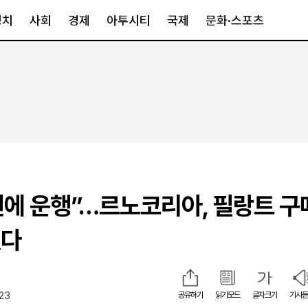
정치
사회
경제
아투시티
국제
문화·스포츠
경제
아투시티
국제
경제일반
종합
세계일반
정책
메트로
아시아·호주
금융·증권
경기·인천
북미
산업
세종·충청
중남미
IT·과학
영남
유럽
원에 운행”…르노코리아, 필랑트 구
부동산
호남
중동·아프리
유통
강원
췄다
중기·벤처
제주
:23
공유하기
읽기모드
글자크기
기사듣
인스타그램