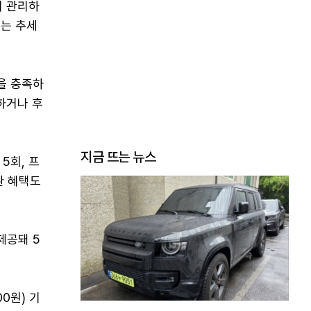
서 관리하
지는 추세
을 충족하
하거나 후
지금 뜨는 뉴스
5회, 프
환 혜택도
제공돼 5
0원) 기