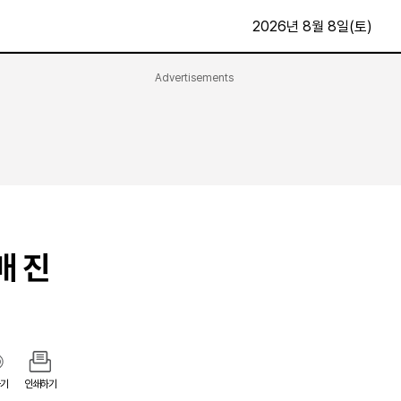
2026년 8월 8일(토)
Advertisements
문화·스포츠
최신
전체
방송
지면보기
가요
구독신청
영화
First Edition
문화
후원하기
매 진
카
종교
제보24시
스포츠
알립니다
여행
기
인쇄하기