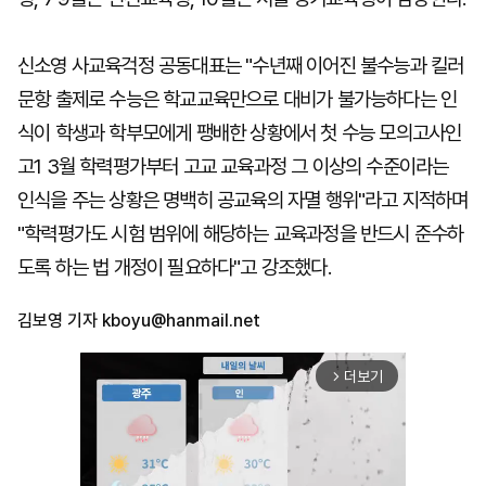
신소영 사교육걱정 공동대표는 "수년째 이어진 불수능과 킬러
문항 출제로 수능은 학교교육만으로 대비가 불가능하다는 인
식이 학생과 학부모에게 팽배한 상황에서 첫 수능 모의고사인
고1 3월 학력평가부터 고교 교육과정 그 이상의 수준이라는
인식을 주는 상황은 명백히 공교육의 자멸 행위"라고 지적하며
"학력평가도 시험 범위에 해당하는 교육과정을 반드시 준수하
도록 하는 법 개정이 필요하다"고 강조했다.
김보영 기자
kboyu@hanmail.net
더보기
arrow_forward_ios