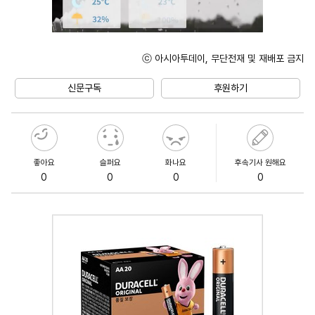
ⓒ 아시아투데이, 무단전재 및 재배포 금지
Unmute
신문구독
후원하기
좋아요
슬퍼요
화나요
후속기사 원해요
0
0
0
0