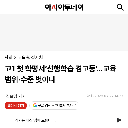
뉴
최
속
정
사
경
국
오
피
아
문
포
스
신
보
치
회
제
제
피
플
투
화
토
니
시
·
사회
언
티
스
>
교육·행정자치
포
고1 첫 학평서‘선행학습 경고등’…교육
츠
범위·수준 벗어나
ENGLISH
中
Tiếng
文
Việt
김보영 기자
승인 : 2026.04.27 14:27
앱에서 읽기
구글 검색 선호 출처 추가
지
신
후
제
회
앱
면
문
원
보
사
설
기사를 대신 읽어 드립니다.
보
구
하
24
소
치
기
독
기
시
개