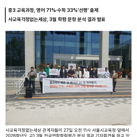
중3 교육과정, 영어 71%·수학 33%'선행' 출제
사교육걱정없는세상, 3월 학평 문항 분석 결과 발표
마
운
대
켓
세
학
파
동
워
문
골
프
사교육걱정없는세상 관계자들이 27일 오전 11시 서울시교육청 앞에서
2026학년도 고1 3월 전국연합학력평가 분석 결과 기자회견을 하고 있