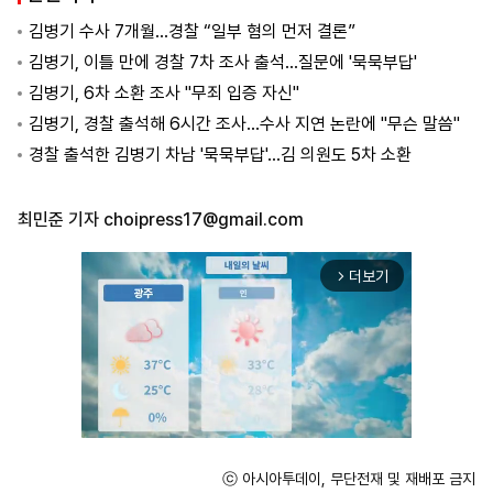
김병기 수사 7개월…경찰 “일부 혐의 먼저 결론”
김병기, 이틀 만에 경찰 7차 조사 출석…질문에 '묵묵부답'
김병기, 6차 소환 조사 "무죄 입증 자신"
김병기, 경찰 출석해 6시간 조사…수사 지연 논란에 "무슨 말씀"
경찰 출석한 김병기 차남 '묵묵부답'…김 의원도 5차 소환
최민준 기자
choipress17@gmail.com
더보기
arrow_forward_ios
ⓒ 아시아투데이, 무단전재 및 재배포 금지