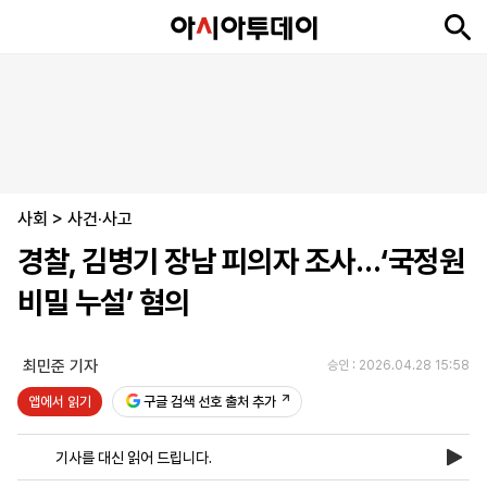
뉴
최
속
정
사
경
국
오
피
아
문
포
스
신
보
치
회
제
제
피
플
투
화
토
니
시
·
사회
언
티
스
>
사건·사고
포
경찰, 김병기 장남 피의자 조사…‘국정원
츠
비밀 누설’ 혐의
ENGLISH
中
Tiếng
文
Việt
최민준 기자
승인 : 2026.04.28 15:58
앱에서 읽기
구글 검색 선호 출처 추가
지
신
후
제
회
앱
면
문
원
보
사
설
기사를 대신 읽어 드립니다.
보
구
하
24
소
치
기
독
기
시
개