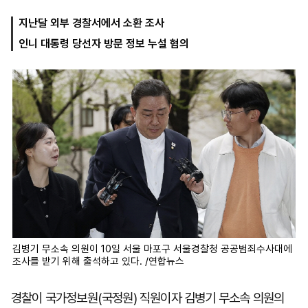
지난달 외부 경찰서에서 소환 조사
인니 대통령 당선자 방문 정보 누설 혐의
마
운
대
켓
세
학
파
동
워
문
골
프
김병기 무소속 의원이 10일 서울 마포구 서울경찰청 공공범죄수사대에
조사를 받기 위해 출석하고 있다. /연합뉴스
경찰이 국가정보원(국정원) 직원이자 김병기 무소속 의원의