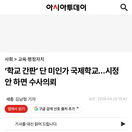
뉴
최
속
정
사
경
국
오
피
아
문
포
스
신
보
치
회
제
제
피
플
투
화
토
니
시
·
사회
언
티
스
>
교육·행정자치
포
‘학교 간판’ 단 미인가 국제학교…시정
츠
안 하면 수사의뢰
ENGLISH
中
Tiếng
文
Việt
세종
김남형 기자
승인 : 2026.04.29 15:42
앱에서 읽기
구글 검색 선호 출처 추가
지
신
후
제
회
앱
면
문
원
보
사
설
기사를 대신 읽어 드립니다.
보
구
하
24
소
치
기
독
기
시
개