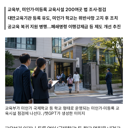
교육부, 미인가·미등록 교육시설 200여곳 법 조사·점검
대안교육기관 등록 유도, 미인가 학교는 위반사항 고지 후 조치
마
운
대
켓
세
학
공교육 복귀 지원 병행…폐쇄명령 이행강제금 등 제도 개선 추진
파
동
워
문
골
프
교육부가 미인가 국제학교 등 학교 형태로 운영되는 미인가·미등록 교
육시설 점검에 나선다. /챗GPT가 생성한 이미지