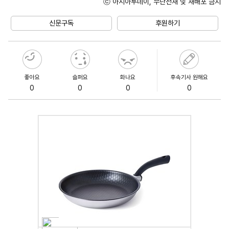
ⓒ 아시아투데이, 무단전재 및 재배포 금지
Unmute
신문구독
후원하기
좋아요
슬퍼요
화나요
후속기사 원해요
0
0
0
0