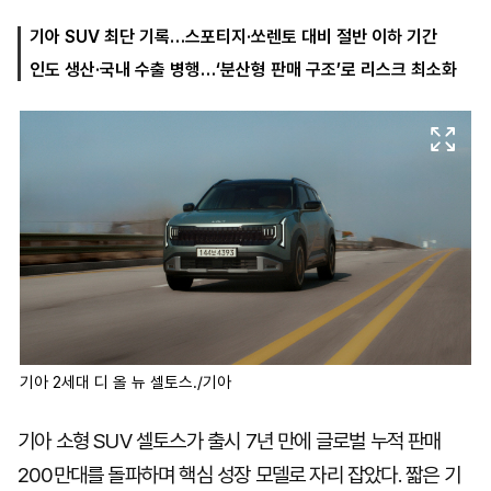
기아 SUV 최단 기록…스포티지·쏘렌토 대비 절반 이하 기간
인도 생산·국내 수출 병행…‘분산형 판매 구조’로 리스크 최소화
마
운
대
켓
세
학
파
동
워
문
골
프
기아 2세대 디 올 뉴 셀토스./기아
기아 소형 SUV 셀토스가 출시 7년 만에 글로벌 누적 판매
200만대를 돌파하며 핵심 성장 모델로 자리 잡았다. 짧은 기