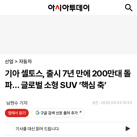
뉴
최
속
정
사
경
국
오
피
아
문
포
스
신
보
치
회
제
제
피
플
투
화
토
니
시
·
산업
언
티
스
>
자동차
포
기아 셀토스, 출시 7년 만에 200만대 돌
츠
파… 글로벌 소형 SUV ‘핵심 축’
ENGLISH
中
Tiếng
文
Việt
남현수 기자
승인 : 2026.05.03 10:23
앱에서 읽기
구글 검색 선호 출처 추가
지
신
후
제
회
앱
면
문
원
보
사
설
기사를 대신 읽어 드립니다.
보
구
하
24
소
치
기
독
기
시
개