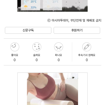
ⓒ 아시아투데이, 무단전재 및 재배포 금지
Unmute
신문구독
후원하기
좋아요
슬퍼요
화나요
후속기사 원해요
0
0
0
0