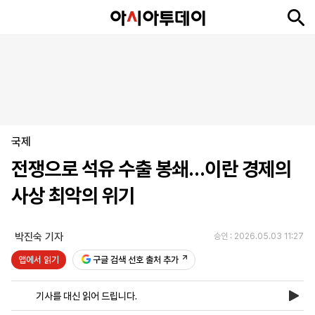
뉴
최
속
정
사
경
국
오
피
아
문
포
스
신
보
치
회
제
제
피
플
투
화
토
니
시
·
국제
언
티
스
포
전쟁으로 석유 수출 봉쇄…이란 경제의
츠
사상 최악의 위기
ENGLISH
中
Tiếng
文
Việt
박진숙 기자
승인 : 2026.05.03 11:27
앱에서 읽기
구글 검색 선호 출처 추가
지
신
후
제
회
앱
면
문
원
보
사
설
기사를 대신 읽어 드립니다.
보
구
하
24
소
치
기
독
기
시
개