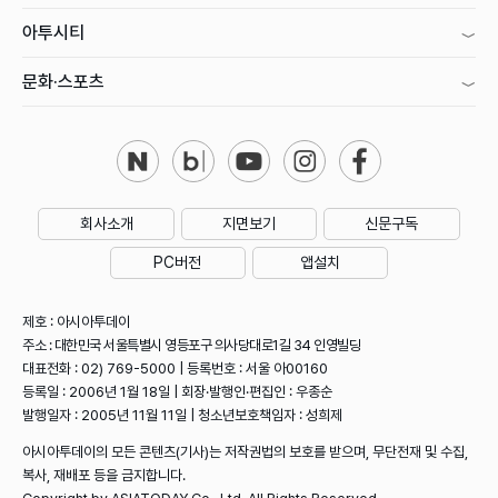
아투시티
문화·스포츠
회사소개
지면보기
신문구독
PC버전
앱설치
제호 : 아시아투데이
주소 : 대한민국 서울특별시 영등포구 의사당대로1길 34 인영빌딩
대표전화 : 02) 769-5000 | 등록번호 : 서울 아00160
등록일 : 2006년 1월 18일 | 회장·발행인·편집인 : 우종순
발행일자 : 2005년 11월 11일 | 청소년보호책임자 : 성희제
아시아투데이의 모든 콘텐츠(기사)는 저작권법의 보호를 받으며, 무단전재 및 수집,
복사, 재배포 등을 금지합니다.