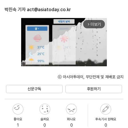
박진숙 기자
act@asiatoday.co.kr
더보기
arrow_forward_ios
ⓒ 아시아투데이, 무단전재 및 재배포 금지
Unmute
신문구독
후원하기
좋아요
슬퍼요
화나요
후속기사 원해요
1
0
0
0