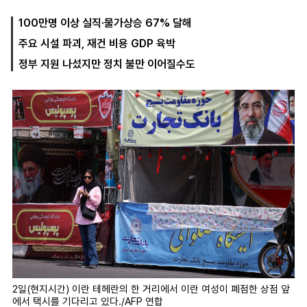
100만명 이상 실직·물가상승 67% 달해
주요 시설 파괴, 재건 비용 GDP 육박
마
운
대
켓
세
학
정부 지원 나섰지만 정치 불만 이어질수도
파
동
워
문
골
프
2일(현지시간) 이란 테헤란의 한 거리에서 이란 여성이 폐점한 상점 앞
에서 택시를 기다리고 있다./AFP 연합