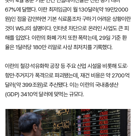
솟아 4월 중순 기준 연간 인플레이션율은 전년 동기 대비
67%에 달했다. 이란 최저임금이 월 130달러(약 19만2000
원)인 점을 감안하면 기본 식료품조차 구하기 어려운 상황이란
것이 WSJ의 설명이다. 인터넷 차단으로 온라인 사업도 큰 피
해를 입었다. 이란의 화폐 가치 또한 폭락는데, 29일 기준 환
율은 1달러당 180만 리알로 사상 최저치를 기록했다.
이란의 철강·석유화학 공장 등 주요 산업 시설을 비롯해 도로·
항만·주거지가 폭격으로 파괴됐는데, 재건 비용은 약 2700억
달러(약 399조원)로 추산됐다. 이는 이란의 국내총생산
(GDP) 3410억 달러에 맞먹는 규모다.