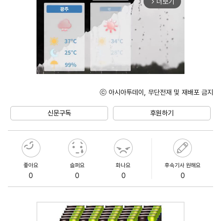
더보기
arrow_forward_ios
ⓒ 아시아투데이, 무단전재 및 재배포 금지
Unmute
신문구독
후원하기
좋아요
슬퍼요
화나요
후속기사 원해요
0
0
0
0