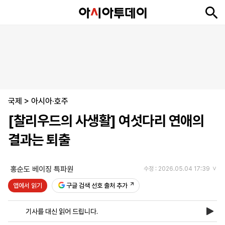
뉴
최
속
정
사
경
국
오
피
아
문
포
스
신
보
치
회
제
제
피
플
투
화
토
니
시
·
국제
언
티
스
>
아시아·호주
포
[찰리우드의 사생활] 여섯다리 연애의
츠
결과는 퇴출
ENGLISH
中
Tiếng
文
Việt
홍순도 베이징 특파원
수정 : 2026.05.04 17:39
앱에서 읽기
구글 검색 선호 출처 추가
지
신
후
제
회
앱
면
문
원
보
사
설
기사를 대신 읽어 드립니다.
보
구
하
24
소
치
기
독
기
시
개