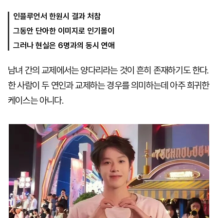
인플루언서 한원시 결과 처참
그동안 단아한 이미지로 인기몰이
마
운
대
켓
세
학
그러나 현실은 6명과의 동시 연애
파
동
워
문
골
남녀 간의 교제에서는 양다리라는 것이 흔히 존재하기도 한다.
프
한 사람이 두 연인과 교제하는 경우를 의미하는데 아주 희귀한
케이스는 아니다.