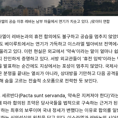
엘의 공습 이후 레바논 남부 마을에서 연기가 치솟고 있다. /로이터 연합
라엘이 레바논과의 휴전 합의에도 불구하고 공습을 멈추지 않았다
수도 베이루트에서는 연기가 가득하고 이스라엘 텔아비브 전역에
울리고 있다. 이런 현실은 외교에서 '약속'이라는 말이 얼마나 
 잔인하게 증명하고 있다. 서방 외교관들이 '휴전 임박'이라는
을 발표하는 순간에도 지상에서는 포성이 멈추지 않았다. 국제
 분쟁을 끝내는 열쇠가 아니라, 상대방을 기만하고 다음 공격
해 숨을 고르는 전술적 소모품으로 전락한 듯 보인다.
세르반다(Pacta sunt servanda, 약속은 지켜져야 한다)'
에 따라 합의된 조약은 당사국들을 법적으로 구속하는 근거가 된
탱하는 최후의 보루이며 국내 정세가 변했다는 이유로 합의를 
정하는 신의성실의 원칙을 담고 있다. 이스라엘과 레바논의 시아