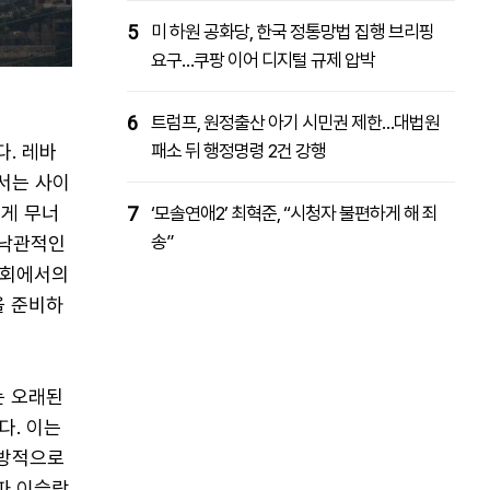
5
미 하원 공화당, 한국 정통망법 집행 브리핑
요구…쿠팡 이어 디지털 규제 압박
6
트럼프, 원정출산 아기 시민권 제한…대법원
. 레바
패소 뒤 행정명령 2건 강행
서는 사이
쉽게 무너
7
‘모솔연애2’ 최혁준, “시청자 불편하게 해 죄
송”
 낙관적인
사회에서의
을 준비하
라는 오래된
다. 이는
일방적으로
파 이슬람