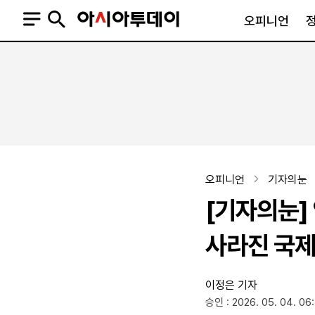
오피니언
오피니언
정치
사회
사설
정치일반
사회일반
칼럼·기고
청와대
사건·사고
기자의 눈
국회·정당
법원·검찰
피플
북한
교육·행정
오피니언
기자의눈
외교
노동·복지·환경
[기자의눈]
국방
보건·의학
정부
사라진 국제
이정은 기자
SNS
승인 : 2026. 05. 04. 06
뉴스스탠드
네이버블로그
아투TV(유튜브)
페이스북