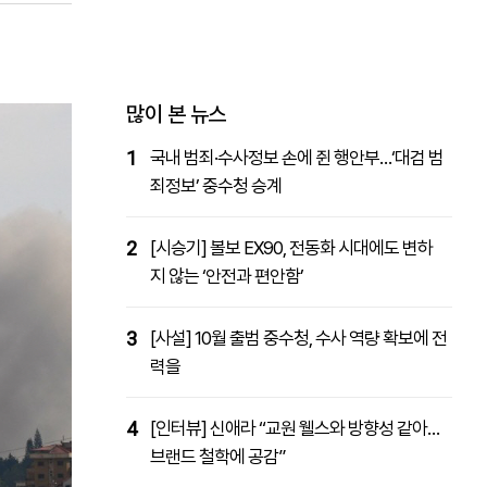
패밀리사이트
마켓파워
아투TV
대학동문골프최강전
많이 본 뉴스
1
국내 범죄·수사정보 손에 쥔 행안부…‘대검 범
죄정보’ 중수청 승계
2
[시승기] 볼보 EX90, 전동화 시대에도 변하
지 않는 ‘안전과 편안함’
3
[사설] 10월 출범 중수청, 수사 역량 확보에 전
력을
4
[인터뷰] 신애라 “교원 웰스와 방향성 같아…
브랜드 철학에 공감”