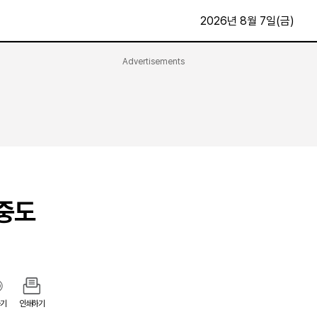
2026년 8월 7일(금)
Advertisements
문화·스포츠
최신
전체
방송
지면보기
가요
구독신청
영화
First Edition
문화
후원하기
중도
카
종교
제보24시
스포츠
알립니다
여행
기
인쇄하기