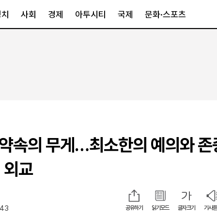
정치
사회
경제
아투시티
국제
문화·스포츠
경제
아투시티
국제
경제일반
종합
세계일반
정책
메트로
아시아·호주
금융·증권
경기·인천
북미
산업
세종·충청
중남미
IT·과학
영남
유럽
 약속의 무게…최소한의 예의와 존
부동산
호남
중동·아프리
유통
강원
 외교
중기·벤처
제주
:43
공유하기
읽기모드
글자크기
기사듣
인스타그램