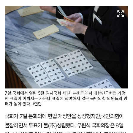
마
운
대
켓
세
학
파
동
워
문
골
프
7일 국회에서 열린 5월 임시국회 제1차 본회의에서 대한민국헌법 개정
안 표결이 이뤄지는 가운데 표결에 참여하지 않은 국민의힘 의원들의 명
패가 놓여 있다. /연합
국회가 7일 본회의에 헌법 개정안을 상정했지만,국민의힘이
불참하면서 투표가 불(不)성립했다. 우원식 국회의장은 8일