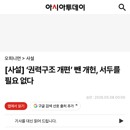
뉴
최
속
정
사
경
국
오
피
아
문
포
스
신
보
치
회
제
제
피
플
투
화
토
니
시
·
오피니언
언
티
스
>
사설
포
[사설] ‘권력구조 개편’ 뺀 개헌, 서두를
츠
필요 없다
ENGLISH
中
Tiếng
文
Việt
승인 : 2026.05.08 00:00
앱에서 읽기
구글 검색 선호 출처 추가
지
신
후
제
회
앱
면
문
원
보
사
설
기사를 대신 읽어 드립니다.
보
구
하
24
소
치
기
독
기
시
개