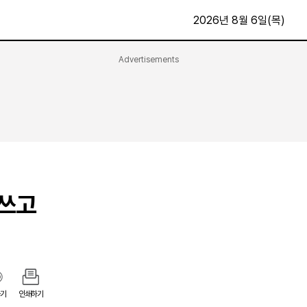
2026년 8월 6일(목)
Advertisements
문화·스포츠
최신
전체
방송
지면보기
가요
구독신청
영화
First Edition
문화
후원하기
 쓰고
카
종교
제보24시
스포츠
알립니다
여행
기
인쇄하기