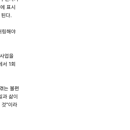
에 표시
 된다.
터링해야
제사업을
에서 1회
겪는 불편
일과 삶이
 것"이라