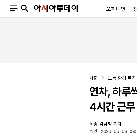
오피니언
오피니언
정치
사회
사설
정치일반
사회일반
칼럼·기고
청와대
사건·사고
기자의 눈
국회·정당
법원·검찰
피플
북한
교육·행정
사회
노동·환경·복지
외교
노동·복지·환경
연차, 하루
국방
보건·의학
정부
4시간 근무
세종
김남형 기자
SNS
승인 : 2026. 05. 08. 09
뉴스스탠드
네이버블로그
아투TV(유튜브)
페이스북