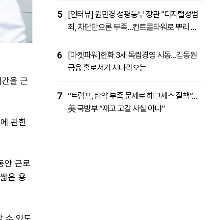
5
[인터뷰] 원민경 성평등부 장관 “디지털성범
죄, 차단만으론 부족…컨트롤타워로 뿌리 뽑
을 것”
6
[마켓파워]한화 3세 독립경영 시동…김동원
금융 홀로서기 시나리오는
시간을 근
7
“트럼프, 탄약 부족 문제로 헤그세스 질책”…
美 국방부 “재고 고갈 사실 아냐”
등에 관한
동안 근로
 짧은 용
 수 있도