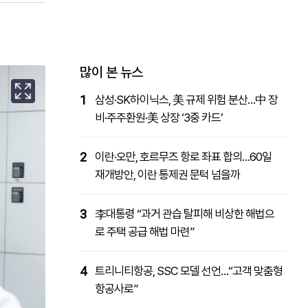
패밀리사이트
마켓파워
아투TV
대학동문골프최강전
많이 본 뉴스
1
삼성·SK하이닉스, 美 규제 위험 분산…中 장
비·주주환원·美 상장 ‘3중 카드’
2
이란·오만, 호르무즈 항로 좌표 합의…60일
재개방안, 이란 통제권 문턱 넘을까
3
李대통령 “과거 관습 탈피해 비상한 해법으
로 주택 공급 해법 마련”
4
트리니티항공, SSC 모델 선언…“고객 맞춤형
항공사로”