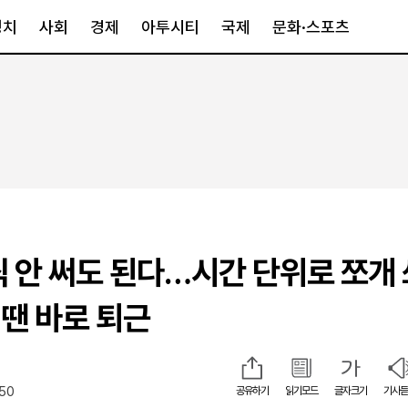
정치
사회
경제
아투시티
국제
문화·스포츠
경제
아투시티
국제
경제일반
종합
세계일반
정책
메트로
아시아·호주
금융·증권
경기·인천
북미
산업
세종·충청
중남미
IT·과학
영남
유럽
씩 안 써도 된다…시간 단위로 쪼개
부동산
호남
중동·아프리
유통
강원
 땐 바로 퇴근
중기·벤처
제주
:50
공유하기
읽기모드
글자크기
기사듣
인스타그램