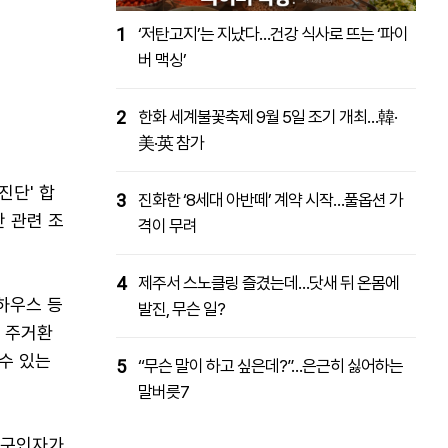
1
‘저탄고지’는 지났다…건강 식사로 뜨는 ‘파이
버 맥싱’
2
한화 세계불꽃축제 9월 5일 조기 개최…韓·
美·英 참가
진단' 합
3
진화한 ‘8세대 아반떼’ 계약 시작…풀옵션 가
간 관련 조
격이 무려
4
제주서 스노클링 즐겼는데…닷새 뒤 온몸에
하우스 등
발진, 무슨 일?
 주거환
 수 있는
5
“무슨 말이 하고 싶은데?”…은근히 싫어하는
말버릇7
 구인자가