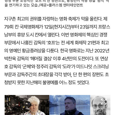
경쟁 부문 초청작인 '호프'의 한 장면으로, 황정민이 극중 경찰 '범석' 역
을 연기하고 있는 모습./제공=플러스엠 엔터테인먼트
지구촌 최고의 권위를 자랑하는 영화 축제가 막을 올린다. 제
79회 칸 국제영화제가 12일(현지시간)부터 23일까지 프랑스
남부의 휴양 도시 칸에서 열린다. 이번 영화제의 핵심인 경쟁
부문에서 나홍진 감독의 '호프'는 전 세계 화제작 21편과 최고
의 영예인 황금종려상을 다툰다. 한국 영화로는 지난 2022년
박찬욱 감독의 '헤어질 결심' 이후 4년만의 도전이다. 또 연상
호 감독의 '군체'와 정주리 감독의 '도라'가 미드나잇 스크리닝
부문과 감독주간의 초대장을 각각 받아, 단 한 편의 장편도 초
청받지 못한 지난해의 불명예를 어느 정도 씻었다.