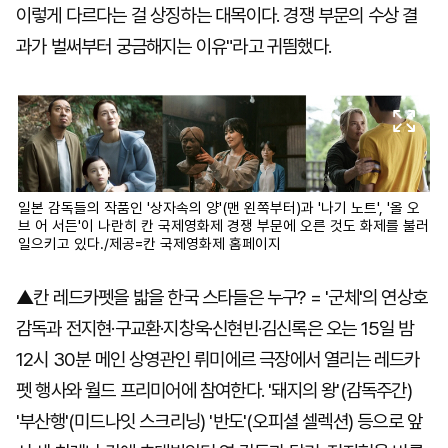
이렇게 다르다는 걸 상징하는 대목이다. 경쟁 부문의 수상 결
과가 벌써부터 궁금해지는 이유"라고 귀띔했다.
일본 감독들의 작품인 '상자속의 양'(맨 왼쪽부터)과 '나기 노트', '올 오
브 어 서든'이 나란히 칸 국제영화제 경쟁 부문에 오른 것도 화제를 불러
일으키고 있다./제공=칸 국제영화제 홈페이지
▲칸 레드카펫을 밟을 한국 스타들은 누구? = '군체'의 연상호
감독과 전지현·구교환·지창욱·신현빈·김신록은 오는 15일 밤
12시 30분 메인 상영관인 뤼미에르 극장에서 열리는 레드카
펫 행사와 월드 프리미어에 참여한다. '돼지의 왕'(감독주간)
'부산행'(미드나잇 스크리닝) '반도'(오피셜 셀렉션) 등으로 앞