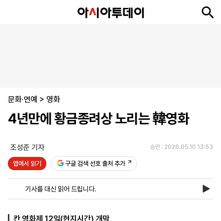
뉴
최
속
정
사
경
국
오
피
아
문
포
스
신
보
치
회
제
제
피
플
투
화
토
니
시
·
문화·연예
언
티
스
>
영화
포
4년만에 황금종려상 노리는 韓영화
츠
조성준 기자
승인 : 2026.05.10 13:53
ENGLISH
中
Tiếng
文
Việt
앱에서 읽기
구글 검색 선호 출처 추가
기사를 대신 읽어 드립니다.
지
신
후
제
회
앱
면
문
원
보
사
설
보
구
하
24
소
치
칸 영화제 12일(현지시간) 개막
기
독
기
시
개