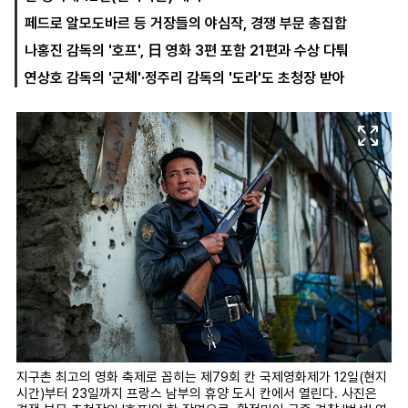
페드로 알모도바르 등 거장들의 야심작, 경쟁 부문 총집합
나홍진 감독의 '호프', 日 영화 3편 포함 21편과 수상 다퉈
마
운
대
연상호 감독의 '군체'·정주리 감독의 '도라'도 초청장 받아
켓
세
학
파
동
워
문
골
프
지구촌 최고의 영화 축제로 꼽히는 제79회 칸 국제영화제가 12일(현지
시간)부터 23일까지 프랑스 남부의 휴양 도시 칸에서 열린다. 사진은