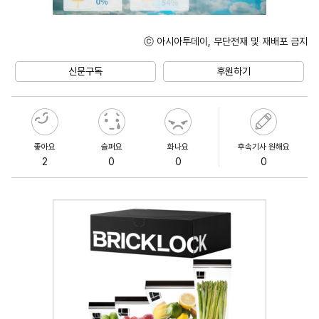
ⓒ 아시아투데이, 무단전재 및 재배포 금지
Unmute
신문구독
후원하기
좋아요
슬퍼요
화나요
후속기사 원해요
2
0
0
0