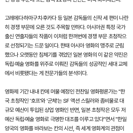
고레에다·하마구치·후카다 등 일본 감독들의 신작 세 편이 나란
히 경쟁 부문에 오른 것도 주목할 만하다. 아시아권 특정 국가
출신 연출자들의 작품이 이처럼 한꺼번에 경쟁 부문 초청작으
로 선정되기는 드문 일이다. 한때 아시아 영화의 맹주로 군림
했으나 오랫동안 침체기를 겪었던 일본 영화의 이 같은 약진은
독립·예술 영화를 위주로 이뤄진 감독들의 성공적인 세대 교체
에서 비롯됐다는 게 전문가들의 분석이다.
영화제 기간 내내 칸에 머물 예정인 전찬일 영화평론가는 "한
국 초청작인 '호프'와 '군체'는 SF 액션 스릴러와 좀비물로 대
규모 예산이 투입된 상업 영화인 반면, 일본 초청작은 모두 저
예산 독립·예술 영화로 극명한 대조를 이루고 있다"면서 "한일
양국의 영화를 바라보는 칸의 시선, 즉 세계 영화계의 관점이