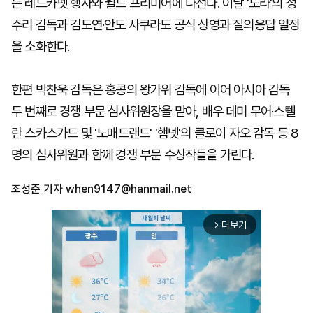
는 레드카펫 행사와 월드 프리미어에 나선다. 이날 '도라'의 정
주리 감독과 김도연·안도 사쿠라도 공식 상영과 질의응답 일정
을 소화한다.
한편 박찬욱 감독은 홍콩의 왕가위 감독에 이어 아시아 감독
두 번째로 경쟁 부문 심사위원장을 맡아, 배우 데미 무어·스텔
란 스카스가드 및 '노매드랜드' '햄넷'의 클로이 자오 감독 등 8
명의 심사위원과 함께 경쟁 부문 수상작들을 가린다.
조성준 기자
when9147@hanmail.net
더보기
arrow_forward_ios