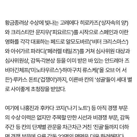
황금종려상 수상에 빛나는 고레에다 히로카즈('상자속의 양')
와 크리스티안 문지우('피요르드')를 시작으로 스페인과 이란
영화를 각각 대표하는 페드로 알모도바르('비터 크리스마스')
와 아쉬가르 파라디('페러렐 테일즈')를 거쳐 심사위원 대상과
심사위원상, 감독·각본상 등을 이미 받은 바 있는 안드레아 즈
비아긴체프('미노타우르스')·하마구치 류스케('올 오브 어 서
든')·루카스 돈트('겁쟁이')까지, 이른바 칸의 '성골'들이 세대 별
로 사이좋게 초청장을 받았다.
여기에 나홍진과 후카다 코지('나기 노트') 등 아직 경쟁 부문
의 수상 이력은 없지만 주목할 만한 시선과 비경쟁 부문, 감독
주간 등 칸의 단계별 관문을 차근차근 거친 '진골'들까지 더하
면 경쟁 부문에 오른 감독 22명의 면면은 더욱 화려해진다.