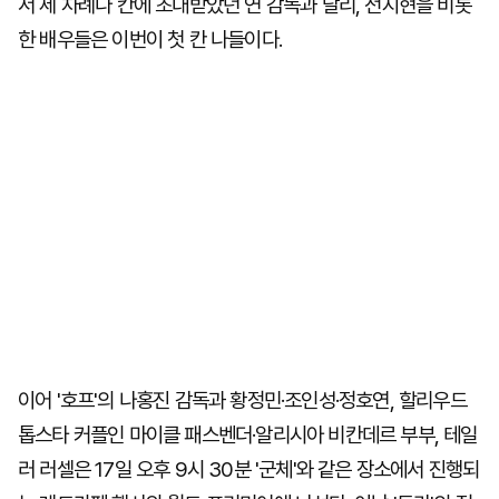
서 세 차례나 칸에 초대받았던 연 감독과 달리, 전지현을 비롯
한 배우들은 이번이 첫 칸 나들이다.
이어 '호프'의 나홍진 감독과 황정민·조인성·정호연, 할리우드
톱스타 커플인 마이클 패스벤더·알리시아 비칸데르 부부, 테일
러 러셀은 17일 오후 9시 30분 '군체'와 같은 장소에서 진행되