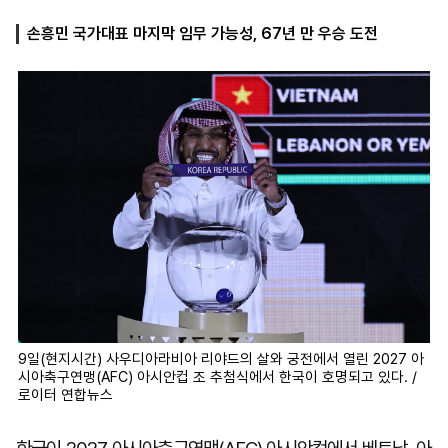
손흥민 국가대표 마지막 임무 가능성, 67년 만 우승 도전
마
운
대
켓
세
학
파
동
워
문
골
프
9일(현지시간) 사우디아라비아 리야드의 살와 궁전에서 열린 2027 아
시아축구연맹(AFC) 아시안컵 조 추첨식에서 한국이 호명되고 있다. /
로이터 연합뉴스