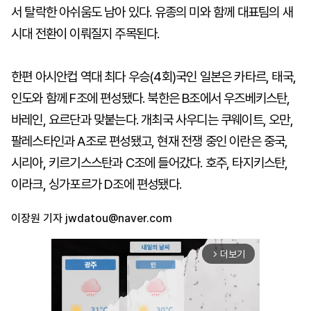
서 탈락한 아쉬움도 남아 있다. 유종의 미와 함께 대표팀의 새
시대 전환이 이뤄질지 주목된다.
한편 아시안컵 역대 최다 우승(4회)국인 일본은 카타르, 태국,
인도와 함께 F조에 편성됐다. 북한은 B조에서 우즈베키스탄,
바레인, 요르단과 맞붙는다. 개최국 사우디는 쿠웨이트, 오만,
팔레스타인과 A조로 편성됐고, 현재 전쟁 중인 이란은 중국,
시리아, 키르기스스탄과 C조에 들어갔다. 호주, 타지키스탄,
이라크, 싱가포르가 D조에 편성됐다.
이장원 기자
jwdatou@naver.com
더보기
arrow_forward_ios