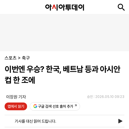
뉴
최
속
정
사
경
국
오
피
아
문
포
스
신
보
치
회
제
제
피
플
투
화
토
니
시
·
스포츠
언
티
스
>
축구
포
이번엔 우승? 한국, 베트남 등과 아시안
츠
컵 한 조에
ENGLISH
中
Tiếng
文
Việt
이장원 기자
승인 : 2026.05.10 09:23
앱에서 읽기
구글 검색 선호 출처 추가
지
신
후
제
회
앱
면
문
원
보
사
설
기사를 대신 읽어 드립니다.
보
구
하
24
소
치
기
독
기
시
개