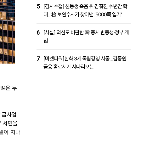
5
[검사수첩] 친동생 죽음 뒤 감춰진 수년간 학
대…檢 보완수사가 찾아낸 ‘5000쪽 일기’
6
[사설] 외신도 비판한 韓 증시 변동성·정부 개
입
7
[마켓파워]한화 3세 독립경영 시동…김동원
금융 홀로서기 시나리오는
 않은 두
 수급사업
약 서면을
1일이 지나