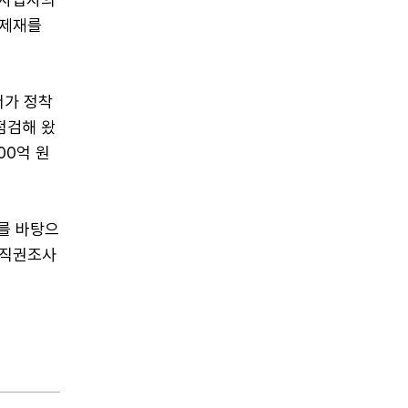
 제재를
서가 정착
점검해 왔
00억 원
를 바탕으
해 직권조사