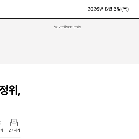
2026년 8월 6일(목)
Advertisements
문화·스포츠
최신
전체
방송
지면보기
가요
구독신청
영화
First Edition
문화
정위,
후원하기
카
종교
제보24시
스포츠
알립니다
여행
기
인쇄하기