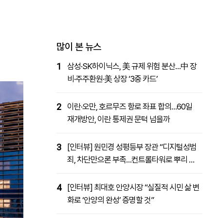
패밀리사이트
마켓파워
아투TV
대학동문골프최강전
많이 본 뉴스
1
삼성·SK하이닉스, 美 규제 위험 분산…中 장
비·주주환원·美 상장 ‘3중 카드’
2
이란·오만, 호르무즈 항로 좌표 합의…60일
재개방안, 이란 통제권 문턱 넘을까
3
[인터뷰] 원민경 성평등부 장관 “디지털성범
죄, 차단만으론 부족…컨트롤타워로 뿌리 뽑
을 것”
4
[인터뷰] 최대호 안양시장 “실질적 시민 삶 변
화로 ‘안양의 완성’ 증명할 것”