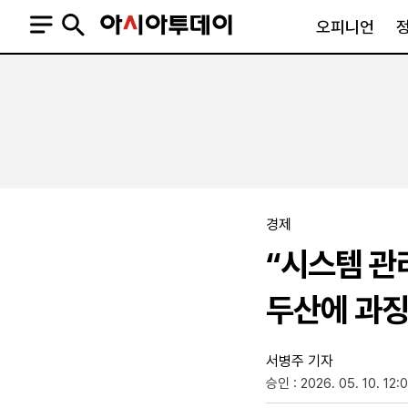
오피니언
오피니언
정치
사회
사설
정치일반
사회일반
칼럼·기고
청와대
사건·사고
기자의 눈
국회·정당
법원·검찰
피플
북한
교육·행정
경제
외교
노동·복지·환경
“시스템 관
국방
보건·의학
정부
두산에 과징
서병주 기자
승인 : 2026. 05. 10. 12:
SNS
뉴스스탠드
네이버블로그
아투TV(유튜브)
페이스북