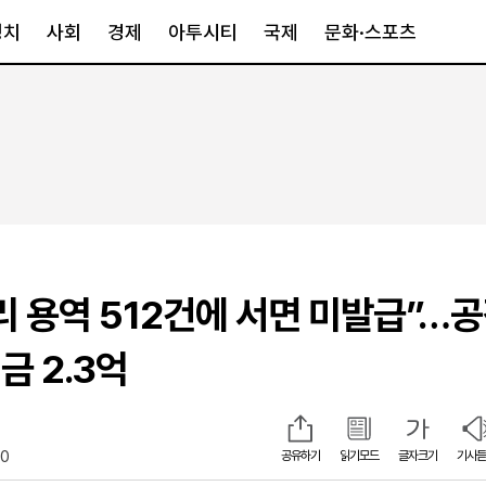
정치
사회
경제
아투시티
국제
문화·스포츠
경제
아투시티
국제
경제일반
종합
세계일반
정책
메트로
아시아·호주
금융·증권
경기·인천
북미
산업
세종·충청
중남미
IT·과학
영남
유럽
리 용역 512건에 서면 미발급”…공
부동산
호남
중동·아프리
유통
강원
금 2.3억
중기·벤처
제주
00
공유하기
읽기모드
글자크기
기사듣
인스타그램