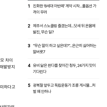
1
진화한 ‘8세대 아반떼’ 계약 시작…풀옵션 가
격이 무려
2
제주서 스노클링 즐겼는데…닷새 뒤 온몸에
발진, 무슨 일?
3
“무슨 말이 하고 싶은데?”…은근히 싫어하는
말버릇7
모 차이
4
유비 닮은 판다를 찾아간 청두, 24가지 맛이
 재발방지
기다린다
5
광복절 앞두고 독립운동가 조롱 게시물…처
경미하다고
벌 왜 안하나
급사업자의