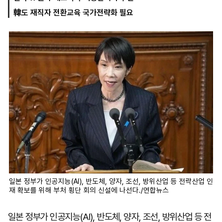
韓도 재직자 전환교육 국가전략화 필요
마
운
대
켓
세
학
파
동
워
문
골
프
일본 정부가 인공지능(AI), 반도체, 양자, 조선, 방위산업 등 전략산업 인
재 확보를 위해 부처 횡단 회의 신설에 나선다./연합뉴스
일본 정부가 인공지능(AI), 반도체, 양자, 조선, 방위산업 등 전