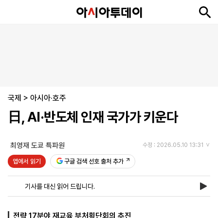
뉴
최
속
정
사
경
국
오
피
아
문
포
스
신
보
치
회
제
제
피
플
투
화
토
니
시
·
국제
언
티
스
>
아시아·호주
포
日, AI·반도체 인재 국가가 키운다
츠
최영재 도쿄 특파원
수정 : 2026.05.10 13:31
ENGLISH
中
Tiếng
文
Việt
앱에서 읽기
구글 검색 선호 출처 추가
기사를 대신 읽어 드립니다.
지
신
후
제
회
앱
면
문
원
보
사
설
보
구
하
24
소
치
전략 17분야 재교육 부처횡단회의 추진
기
독
기
시
개