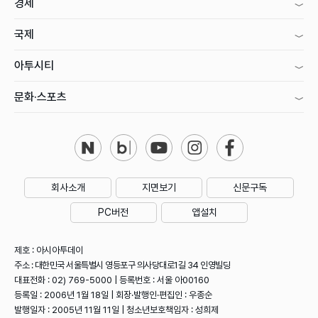
경제
국제
아투시티
문화·스포츠
회사소개
지면보기
신문구독
PC버전
앱설치
제호 : 아시아투데이
주소 : 대한민국 서울특별시 영등포구 의사당대로1길 34 인영빌딩
대표전화 : 02) 769-5000 | 등록번호 : 서울 아00160
등록일 : 2006년 1월 18일 | 회장·발행인·편집인 : 우종순
발행일자 : 2005년 11월 11일 | 청소년보호책임자 : 성희제