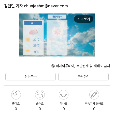
김현민 기자
chunjaehm@naver.com
더보기
arrow_forward_ios
ⓒ 아시아투데이, 무단전재 및 재배포 금지
Mute
신문구독
후원하기
좋아요
슬퍼요
화나요
후속기사 원해요
0
0
0
0