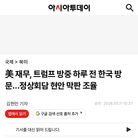
뉴
최
속
정
사
경
국
오
피
아
문
포
스
신
보
치
회
제
제
피
플
투
화
토
니
시
·
국제
언
티
스
>
북미
포
美 재무, 트럼프 방중 하루 전 한국 방
츠
문…정상회담 현안 막판 조율
ENGLISH
中
Tiếng
文
Việt
김현민 기자
승인 : 2026.05.11 10:37
앱에서 읽기
구글 검색 선호 출처 추가
지
신
후
제
회
앱
면
문
원
보
사
설
기사를 대신 읽어 드립니다.
보
구
하
24
소
치
기
독
기
시
개