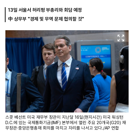
13일 서울서 허리펑 부총리와 회담 예정
中 상무부 "경제 및 무역 문제 협의할 것"
마
운
대
켓
세
학
파
동
워
문
골
프
스콧 베선트 미국 재무부 장관이 지난달 16일(현지시간) 미국 워싱턴
D.C.에 있는 국제통화기금(IMF) 본부에서 열린 주요 20개국(G20) 재
무장관·중앙은행총재 회의를 마치고 자리를 나서고 있다./AP 연합