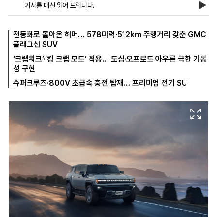
기사를 대신 읽어 드립니다.
마
운
대
전동화로 돌아온 허머… 578마력·512km 주행거리 갖춘 GMC
켓
세
학
플래그십 SUV
파
동
‘크랩워크’·‘킹 크랩 모드’ 적용… 도심·오프로드 아우른 극한 기동
워
문
골
성 구현
프
슈퍼크루즈·800V 초급속 충전 탑재… 프리미엄 전기 SU