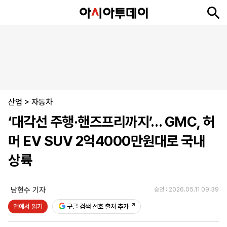
뉴
최
속
정
사
경
국
오
피
아
문
포
스
신
보
치
회
제
제
피
플
투
화
토
니
시
·
산업
언
티
스
>
자동차
포
‘대각선 주행·핸즈프리까지’… GMC, 허
츠
머 EV SUV 2억4000만원대로 국내
ENGLISH
中
Tiếng
상륙
文
Việt
남현수 기자
승인 : 2026.05.11 09:39
지
신
후
제
회
앱
앱에서 읽기
구글 검색 선호 출처 추가
면
문
원
보
사
설
보
구
하
24
소
치
기
독
기
시
개