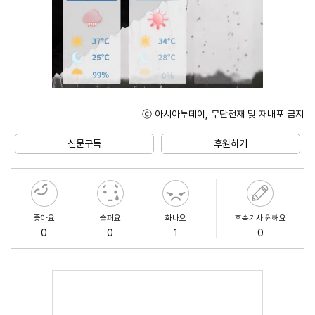
ⓒ 아시아투데이, 무단전재 및 재배포 금지
Unmute
신문구독
후원하기
좋아요
슬퍼요
화나요
후속기사 원해요
0
0
1
0