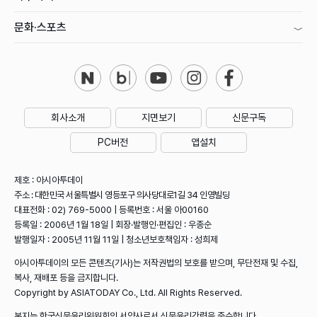
문화·스포츠
회사소개
지면보기
신문구독
PC버전
앱설치
제호 : 아시아투데이
주소 : 대한민국 서울특별시 영등포구 의사당대로1길 34 인영빌딩
대표전화 : 02) 769-5000 | 등록번호 : 서울 아00160
등록일 : 2006년 1월 18일 | 회장·발행인·편집인 : 우종순
발행일자 : 2005년 11월 11일 | 청소년보호책임자 : 성희제
아시아투데이의 모든 콘텐츠(기사)는 저작권법의 보호를 받으며, 무단전재 및 수집,
복사, 재배포 등을 금지합니다.
Copyright by ASIATODAY Co., Ltd. All Rights Reserved.
본지는 한국신문윤리위원회의 서약사로서 신문윤리강령을 준수합니다.