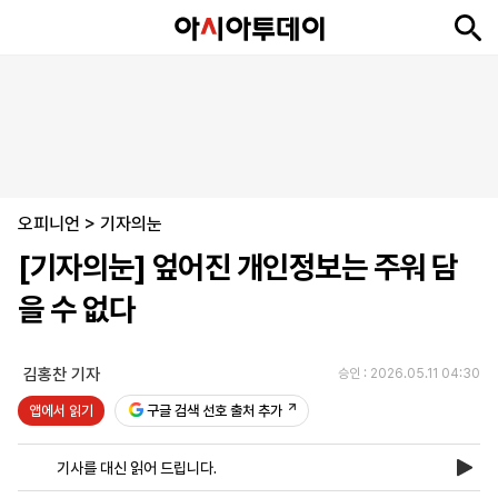
뉴
최
속
정
사
경
국
오
피
아
문
포
스
신
보
치
회
제
제
피
플
투
화
토
니
시
·
오피니언
언
티
스
>
기자의눈
포
[기자의눈] 엎어진 개인정보는 주워 담
츠
을 수 없다
ENGLISH
中
Tiếng
文
Việt
김홍찬 기자
승인 : 2026.05.11 04:30
앱에서 읽기
구글 검색 선호 출처 추가
지
신
후
제
회
앱
면
문
원
보
사
설
기사를 대신 읽어 드립니다.
보
구
하
24
소
치
기
독
기
시
개