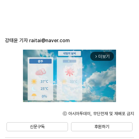
강태윤 기자
raitai@naver.com
더보기
arrow_forward_ios
ⓒ 아시아투데이, 무단전재 및 재배포 금지
Mute
신문구독
후원하기