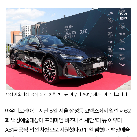
마
운
대
켓
세
학
파
동
워
문
골
프
백상예술대상 공식 의전 차량 '더 뉴 아우디 A6' / 제공=아우디코리아
아우디코리아는 지난 8일 서울 삼성동 코엑스에서 열린 제62
회 백상예술대상에 프리미엄 비즈니스 세단 '더 뉴 아우디
A6'를 공식 의전 차량으로 지원했다고 11일 밝혔다. 백상예술