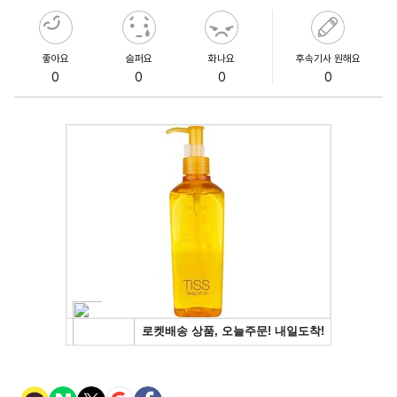
좋아요
슬퍼요
화나요
후속기사 원해요
0
0
0
0