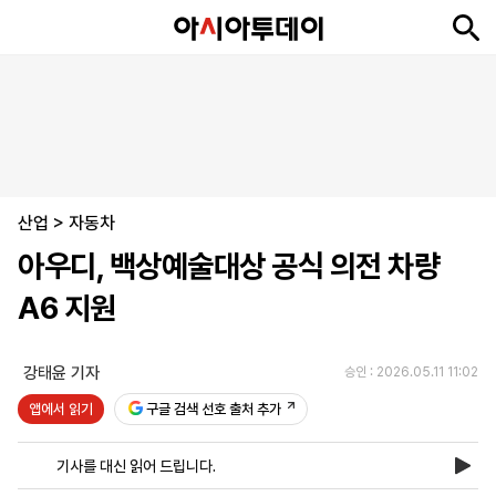
뉴
최
속
정
사
경
국
오
피
아
문
포
스
신
보
치
회
제
제
피
플
투
화
토
니
시
·
산업
언
티
스
>
자동차
포
아우디, 백상예술대상 공식 의전 차량
츠
A6 지원
ENGLISH
中
Tiếng
文
Việt
강태윤 기자
승인 : 2026.05.11 11:02
앱에서 읽기
구글 검색 선호 출처 추가
지
신
후
제
회
앱
면
문
원
보
사
설
기사를 대신 읽어 드립니다.
보
구
하
24
소
치
기
독
기
시
개