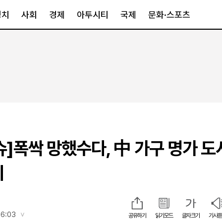
정치
사회
경제
아투시티
국제
문화·스포츠
경제
아투시티
국제
경제일반
종합
세계일반
정책
메트로
아시아·호주
금융·증권
경기·인천
북미
산업
세종·충청
중남미
IT·과학
영남
유럽
슈]폭싹 망했수다, 中 가구 명가 도
부동산
호남
중동·아프리
유통
강원
기
중기·벤처
제주
인스타그램
16:03
공유하기
읽기모드
글자크기
기사듣