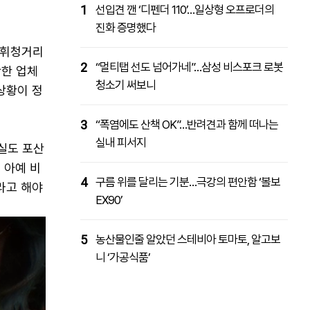
1
선입견 깬 ‘디펜더 110’…일상형 오프로더의
진화 증명했다
 휘청거리
2
“멀티탭 선도 넘어가네”…삼성 비스포크 로봇
산한 업체
청소기 써보니
 상황이 정
3
“폭염에도 산책 OK”…반려견과 함께 떠나는
실내 피서지
사실도 포산
 아예 비
4
구름 위를 달리는 기분…극강의 편안함 ‘볼보
라고 해야
EX90’
5
농산물인줄 알았던 스테비아 토마토, 알고보
니 ‘가공식품’