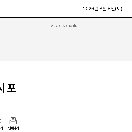
2026년 8월 8일(토)
Advertisements
문화·스포츠
최신
전체
방송
지면보기
가요
구독신청
영화
First Edition
문화
후원하기
시 포
카
종교
제보24시
스포츠
알립니다
여행
기
인쇄하기