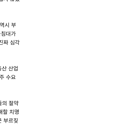
 역시 부
블침대가
진짜 심각
동산 산업
입주 수요
들의 절약
해할 치명
근 부르짖