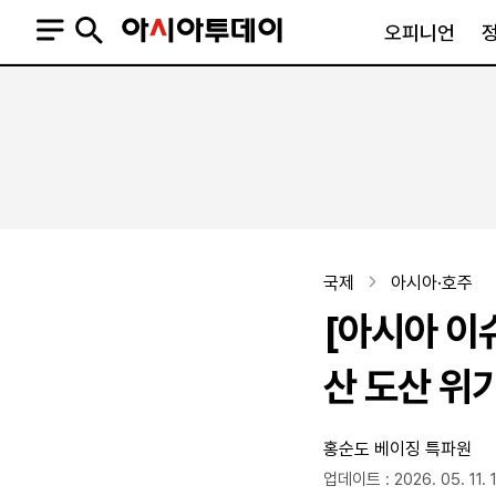
오피니언
오피니언
정치
사회
사설
정치일반
사회일반
칼럼·기고
청와대
사건·사고
기자의 눈
국회·정당
법원·검찰
피플
북한
교육·행정
국제
아시아·호주
외교
노동·복지·환경
[아시아 이
국방
보건·의학
정부
산 도산 위
홍순도 베이징 특파원
SNS
뉴스스탠드
네이버블로그
아투TV(유튜브)
페이스북
업데이트 : 2026. 05. 11. 