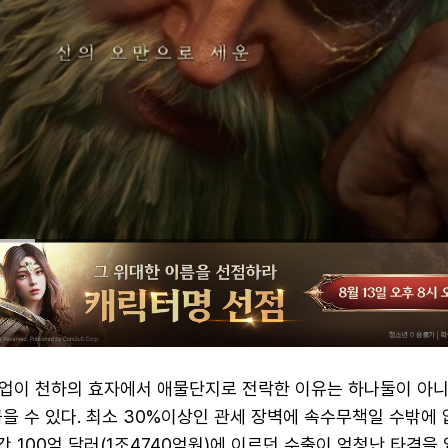
업이 천하의 효자에서 애물단지로 전락한 이유는 하나둘이 아니
을 수 있다. 최소 30%이상인 관세 장벽에 속수무책일 수밖에
연간 100억 달러(1조4740억원)에 이르던 수출이 엄청난 타격을