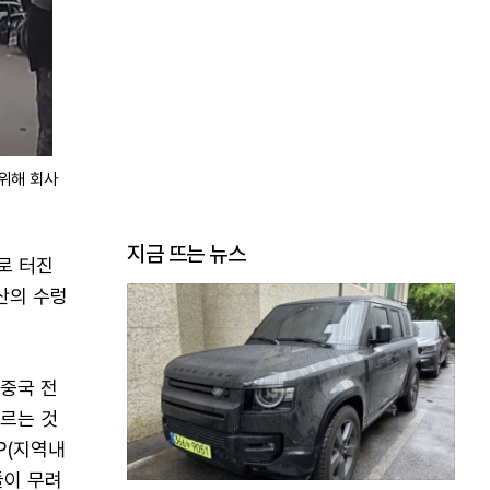
위해 회사
지금 뜨는 뉴스
로 터진
산의 수렁
중국 전
이르는 것
P(지역내
들이 무려