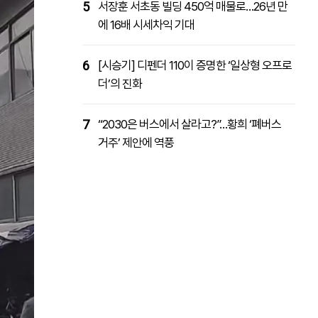
5
서장훈 서초동 빌딩 450억 매물로…26년 만
에 16배 시세차익 기대
6
[시승기] 디펜더 110이 증명한 ‘일상형 오프로
더’의 진화
7
“2030은 버스에서 살라고?”…황희 ‘폐버스
거주’ 제안에 역풍