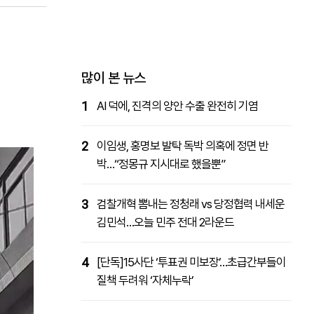
패밀리사이트
마켓파워
아투TV
대학동문골프최강전
많이 본 뉴스
1
AI 덕에, 진격의 양안 수출 완전히 기염
2
이임생, 홍명보 발탁 독박 의혹에 정면 반
박…“정몽규 지시대로 했을뿐”
3
검찰개혁 뽐내는 정청래 vs 당정협력 내세운
김민석…오늘 민주 전대 2라운드
4
[단독]15사단 ‘투표권 미보장’…초급간부들이
질책 두려워 ‘자체누락’