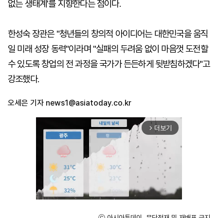
없는 생태계'를 지향한다는 점이다.
한성숙 장관은 "청년들의 창의적 아이디어는 대한민국을 움직
일 미래 성장 동력"이라며 "실패의 두려움 없이 마음껏 도전할
수 있도록 창업의 전 과정을 국가가 든든하게 뒷받침하겠다"고
강조했다.
오세은 기자
news1@asiatoday.co.kr
더보기
arrow_forward_ios
ⓒ 아시아투데이, 무단전재 및 재배포 금지