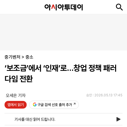
뉴
최
속
정
사
경
국
오
피
아
문
포
스
신
보
치
회
제
제
피
플
투
화
토
니
시
·
중기벤처
언
티
스
>
중소
포
‘보조금’에서 ‘인재’로…창업 정책 패러
츠
다임 전환
ENGLISH
中
Tiếng
文
Việt
오세은 기자
승인 : 2026.05.13 17:45
앱에서 읽기
구글 검색 선호 출처 추가
지
신
후
제
회
앱
면
문
원
보
사
설
기사를 대신 읽어 드립니다.
보
구
하
24
소
치
기
독
기
시
개