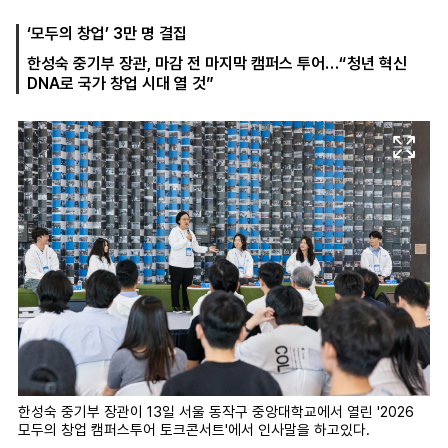
‘모두의 창업’ 3만 명 결집
한성숙 중기부 장관, 마감 전 마지막 캠퍼스 투어…“청년 혁신
마
운
대
DNA로 국가 창업 시대 열 것”
켓
세
학
파
동
워
문
골
프
한성숙 중기부 장관이 13일 서울 동작구 중앙대학교에서 열린 '2026
모두의 창업 캠퍼스투어 토크콘서트'에서 인사말을 하고있다.