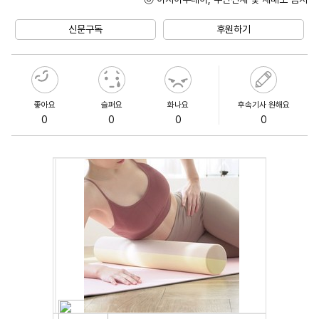
Unmute
신문구독
후원하기
좋아요
슬퍼요
화나요
후속기사 원해요
0
0
0
0