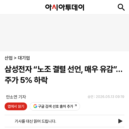
뉴
최
속
정
사
경
국
오
피
아
문
포
스
신
보
치
회
제
제
피
플
투
화
토
니
시
·
산업
언
티
스
>
대기업
포
삼성전자 “노조 결렬 선언, 매우 유감”…
츠
주가 5% 하락
ENGLISH
中
Tiếng
文
Việt
안소연 기자
승인 : 2026.05.13 09:19
앱에서 읽기
구글 검색 선호 출처 추가
지
신
후
제
회
앱
면
문
원
보
사
설
기사를 대신 읽어 드립니다.
보
구
하
24
소
치
기
독
기
시
개