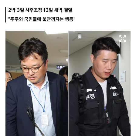
2박 3일 사후조정 13일 새벽 결렬
"주주와 국민들에 불안끼지는 행동'
마
운
대
켓
세
학
파
동
워
문
골
프