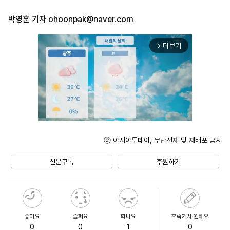
박영훈 기자
ohoonpak@naver.com
더보기
arrow_forward_ios
ⓒ 아시아투데이, 무단전재 및 재배포 금지
Unmute
신문구독
후원하기
좋아요
슬퍼요
화나요
후속기사 원해요
0
0
1
0