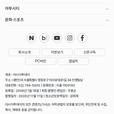
아투시티
문화·스포츠
회사소개
지면보기
신문구독
PC버전
앱설치
제호 : 아시아투데이
주소 : 대한민국 서울특별시 영등포구 의사당대로1길 34 인영빌딩
대표전화 : 02) 769-5000 | 등록번호 : 서울 아00160
등록일 : 2006년 1월 18일 | 회장·발행인·편집인 : 우종순
발행일자 : 2005년 11월 11일 | 청소년보호책임자 : 성희제
아시아투데이의 모든 콘텐츠(기사)는 저작권법의 보호를 받으며, 무단전재 및 수집,
복사, 재배포 등을 금지합니다.