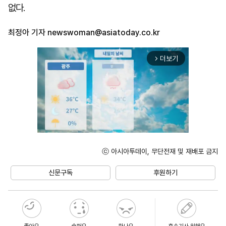
없다.
최정아 기자
newswoman@asiatoday.co.kr
더보기
arrow_forward_ios
ⓒ 아시아투데이, 무단전재 및 재배포 금지
Unmute
신문구독
후원하기
좋아요
슬퍼요
화나요
후속기사 원해요