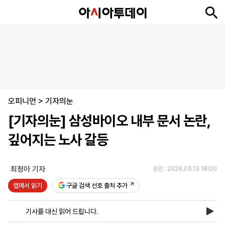
뉴
최
속
정
사
경
국
오
피
아
문
포
스
신
보
치
회
제
제
피
플
투
화
토
니
시
·
오피니언
언
티
스
>
기자의눈
포
[기자의눈] 삼성바이오 내부 문서 논란,
츠
깊어지는 노사 갈등
ENGLISH
中
Tiếng
文
Việt
최정아 기자
승인 : 2026.05.13 18:00
앱에서 읽기
구글 검색 선호 출처 추가
지
신
후
제
회
앱
면
문
원
보
사
설
기사를 대신 읽어 드립니다.
보
구
하
24
소
치
기
독
기
시
개