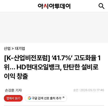
뉴
최
속
정
사
경
국
오
피
아
문
포
스
신
보
치
회
제
제
피
플
투
화
토
니
시
·
산업
언
티
스
>
대기업
포
[K-산업비전포럼] ‘41.7%’ 고도화율 1
츠
위… HD현대오일뱅크, 탄탄한 설비로
ENGLISH
中
Tiếng
이익 창출
文
Việt
손강훈 기자
승인 : 2026.05.13 17:46
지
신
후
제
회
앱
앱에서 읽기
구글 검색 선호 출처 추가
면
문
원
보
사
설
보
구
하
24
소
치
기
독
기
시
개