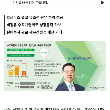
기사를 대신 읽어 드립니다.
마
운
대
호르무즈 뚫고 유조선 원유 하역 성공
켓
세
학
비정유 수직계열화로 성장동력 확보
파
동
워
문
설비투자 완료 재무건전성 개선 기대
골
프
중동 상황 장기화로 정제마진 변동성이 확대되는 가운데, HD