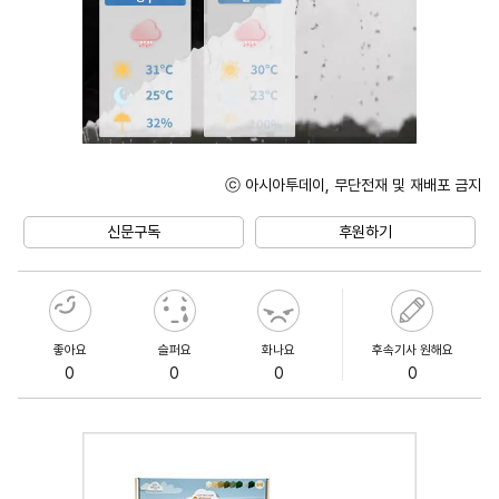
ⓒ 아시아투데이, 무단전재 및 재배포 금지
Unmute
신문구독
후원하기
좋아요
슬퍼요
화나요
후속기사 원해요
0
0
0
0