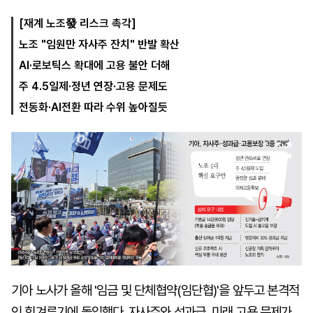
[재계 노조發 리스크 촉각]
노조 "임원만 자사주 잔치" 반발 확산
마
운
대
켓
세
학
AI·로보틱스 확대에 고용 불안 더해
파
동
워
문
주 4.5일제·정년 연장·고용 문제도
골
전동화·AI전환 따라 수위 높아질듯
프
기아 노사가 올해 '임금 및 단체협약(임단협)'을 앞두고 본격적
인 힘겨루기에 돌입했다. 자사주와 성과급, 미래 고용 문제가