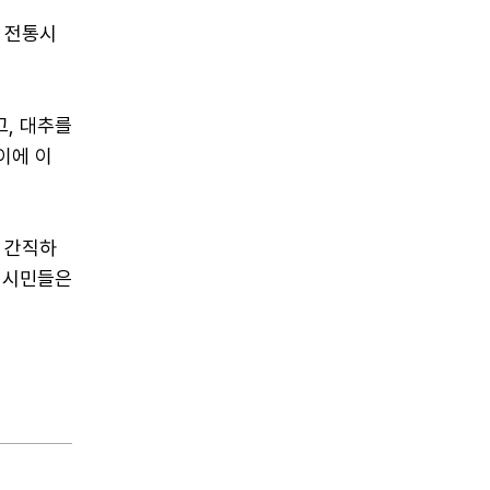
 전통시
고, 대추를
이에 이
 간직하
부 시민들은