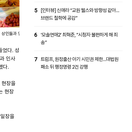
5
[인터뷰] 신애라 “교원 웰스와 방향성 같아…
브랜드 철학에 공감”
 상인들과 인사하고 있다./제공=청와대
6
‘모솔연애2’ 최혁준, “시청자 불편하게 해 죄
송”
들었다. 성
과 인사
7
트럼프, 원정출산 아기 시민권 제한…대법원
했다.
패소 뒤 행정명령 2건 강행
감 현장을
는 현장
5일장을