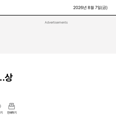
2026년 8월 7일(금)
Advertisements
문화·스포츠
최신
전체
방송
지면보기
가요
구독신청
영화
First Edition
문화
후원하기
”…상
카
종교
제보24시
스포츠
알립니다
여행
기
인쇄하기