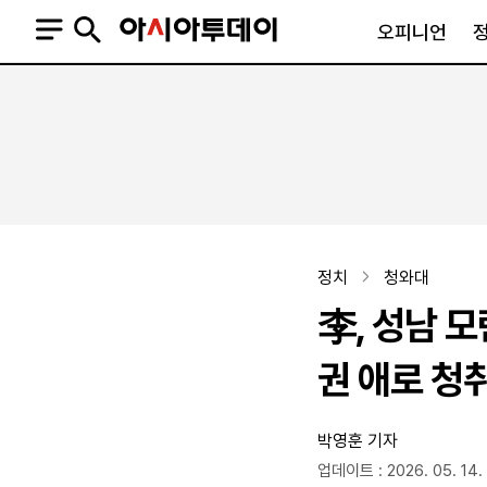
오피니언
오피니언
정치
사회
사설
정치일반
사회일반
칼럼·기고
청와대
사건·사고
기자의 눈
국회·정당
법원·검찰
피플
북한
교육·행정
정치
청와대
외교
노동·복지·환경
李, 성남 
국방
보건·의학
정부
권 애로 청
박영훈 기자
SNS
뉴스스탠드
네이버블로그
아투TV(유튜브)
페이스북
업데이트 : 2026. 05. 14. 