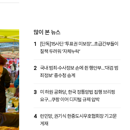
패밀리사이트
마켓파워
아투TV
대학동문골프최강전
많이 본 뉴스
1
[단독]15사단 ‘투표권 미보장’…초급간부들이
질책 두려워 ‘자체누락’
2
국내 범죄·수사정보 손에 쥔 행안부…‘대검 범
죄정보’ 중수청 승계
3
미 하원 공화당, 한국 정통망법 집행 브리핑
요구…쿠팡 이어 디지털 규제 압박
4
런민망, 권기식 한중도시우호협회장 기고문
게재