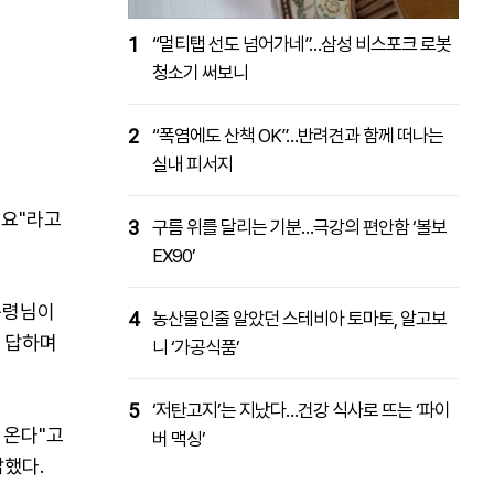
1
“멀티탭 선도 넘어가네”…삼성 비스포크 로봇
청소기 써보니
2
“폭염에도 산책 OK”…반려견과 함께 떠나는
실내 피서지
어요"라고
3
구름 위를 달리는 기분…극강의 편안함 ‘볼보
EX90’
통령님이
4
농산물인줄 알았던 스테비아 토마토, 알고보
고 답하며
니 ‘가공식품’
5
‘저탄고지’는 지났다…건강 식사로 뜨는 ‘파이
 온다"고
버 맥싱’
답했다.