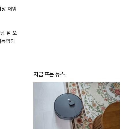
시장 재임
남 잘 오
 대통령의
지금 뜨는 뉴스