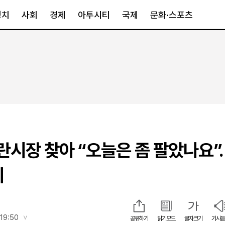
정치
사회
경제
아투시티
국제
문화·스포츠
경제
아투시티
국제
경제일반
종합
세계일반
정책
메트로
아시아·호주
금융·증권
경기·인천
북미
산업
세종·충청
중남미
IT·과학
영남
유럽
모란시장 찾아 “오늘은 좀 팔았나요
부동산
호남
중동·아프리
유통
강원
취
중기·벤처
제주
인스타그램
19:50
공유하기
읽기모드
글자크기
기사듣