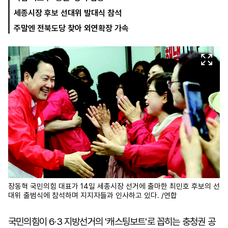
세종시장 후보 선대위 발대식 참석
주말엔 전북도당 찾아 외연확장 가속
마
운
대
켓
세
학
파
동
워
문
골
프
장동혁 국민의힘 대표가 14일 세종시장 선거에 출마한 최민호 후보의 선
대위 출범식에 참석하며 지지자들과 인사하고 있다. /연합
국민의힘이 6·3 지방선거의 '캐스팅보트'로 꼽히는 충청권 공