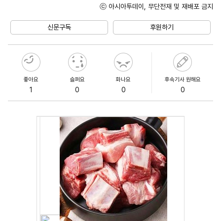
ⓒ 아시아투데이, 무단전재 및 재배포 금지
Unmute
신문구독
후원하기
좋아요
슬퍼요
화나요
후속기사 원해요
1
0
0
0