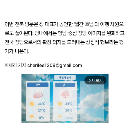
이번 전북 방문은 장 대표가 공언한 '월간 호남'의 이행 차원으
로도 풀이된다. 당내에서는 영남 중심 정당 이미지를 완화하고
전국 정당으로서의 확장 의지를 드러내는 상징적 행보라는 평
가가 나온다.
이체리 기자
cherilee1208@gmail.com
더보기
arrow_forward_ios