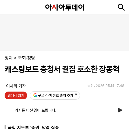
뉴
최
속
정
사
경
국
오
피
아
문
포
스
신
보
치
회
제
제
피
플
투
화
토
니
시
·
정치
언
티
스
>
국회·정당
포
캐스팅보트 충청서 결집 호소한 장동혁
츠
이체리 기자
승인 : 2026.05.14 17:48
ENGLISH
中
Tiếng
文
Việt
앱에서 읽기
구글 검색 선호 출처 추가
기사를 대신 읽어 드립니다.
지
신
후
제
회
앱
면
문
원
보
사
설
보
구
하
24
소
치
국힘 지도부 '중원' 당력 집중
기
독
기
시
개