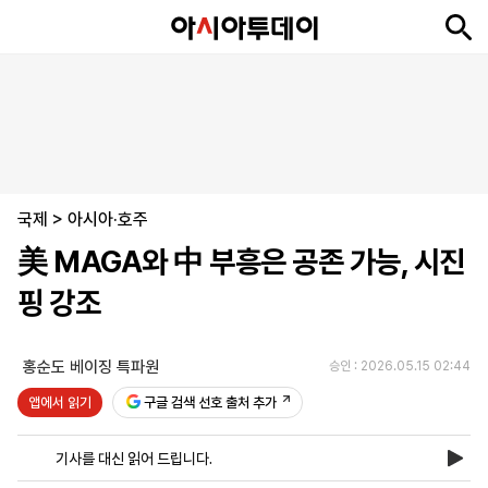
뉴
최
속
정
사
경
국
오
피
아
문
포
스
신
보
치
회
제
제
피
플
투
화
토
니
시
·
국제
언
티
스
>
아시아·호주
포
美 MAGA와 中 부흥은 공존 가능, 시진
츠
핑 강조
ENGLISH
中
Tiếng
文
Việt
홍순도 베이징 특파원
승인 : 2026.05.15 02:44
앱에서 읽기
구글 검색 선호 출처 추가
지
신
후
제
회
앱
면
문
원
보
사
설
기사를 대신 읽어 드립니다.
보
구
하
24
소
치
기
독
기
시
개