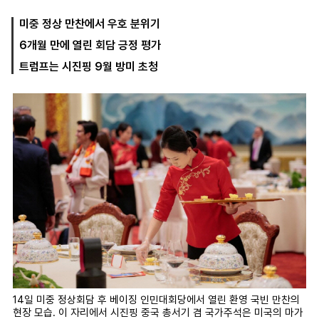
미중 정상 만찬에서 우호 분위기
6개월 만에 열린 회담 긍정 평가
마
운
대
켓
세
학
트럼프는 시진핑 9월 방미 초청
파
동
워
문
골
프
14일 미중 정상회담 후 베이징 인민대회당에서 열린 환영 국빈 만찬의
현장 모습. 이 자리에서 시진핑 중국 총서기 겸 국가주석은 미국의 마가