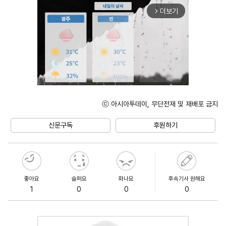
더보기
arrow_forward_ios
ⓒ 아시아투데이, 무단전재 및 재배포 금지
Unmute
신문구독
후원하기
좋아요
슬퍼요
화나요
후속기사 원해요
1
0
0
0