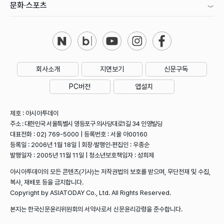
문화·스포츠
회사소개
지면보기
신문구독
PC버전
앱설치
제호 : 아시아투데이
주소 : 대한민국 서울특별시 영등포구 의사당대로1길 34 인영빌딩
대표전화 : 02) 769-5000 | 등록번호 : 서울 아00160
등록일 : 2006년 1월 18일 | 회장·발행인·편집인 : 우종순
발행일자 : 2005년 11월 11일 | 청소년보호책임자 : 성희제
아시아투데이의 모든 콘텐츠(기사)는 저작권법의 보호를 받으며, 무단전재 및 수집,
복사, 재배포 등을 금지합니다.
Copyright by ASIATODAY Co., Ltd. All Rights Reserved.
본지는 한국신문윤리위원회의 서약사로서 신문윤리강령을 준수합니다.