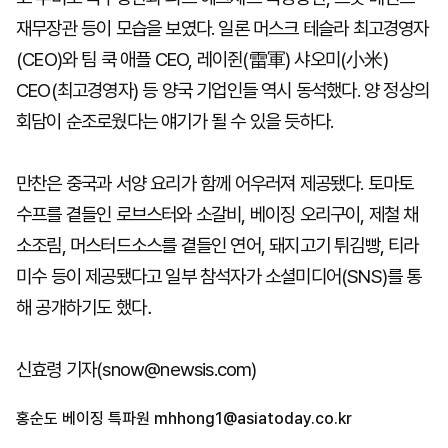
재무장관 등이 모습을 보였다. 일론 머스크 테슬라 최고경영자
(CEO)와 팀 쿡 애플 CEO, 레이쥔(雷軍) 샤오미(小米)
CEO(최고경영자) 등 양국 기업인들 역시 동석했다. 양 정상의
회담이 순조로웠다는 얘기가 될 수 있을 듯하다.
만찬은 중국과 서양 요리가 함께 어우러져 제공됐다. 토마토
수프를 곁들인 로브스터와 소갈비, 베이징 오리구이, 제철 채
소조림, 머스터드소스를 곁들인 연어, 돼지고기 튀김빵, 티라
미수 등이 제공됐다고 일부 참석자가 소셜미디어(SNS)를 통
해 공개하기도 했다．
신효령 기자(snow@newsis.com)
홍순도 베이징 특파원
mhhong1@asiatoday.co.kr