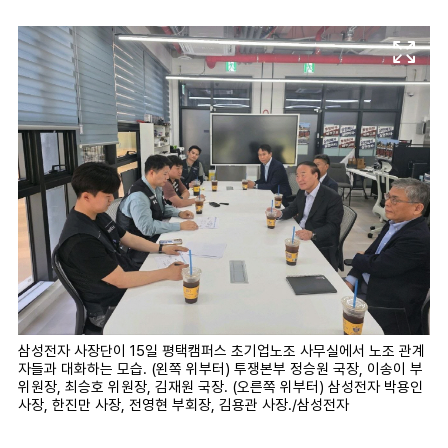
마
운
대
켓
세
학
파
동
워
문
골
프
삼성전자 사장단이 15일 평택캠퍼스 초기업노조 사무실에서 노조 관계
자들과 대화하는 모습. (왼쪽 위부터) 투쟁본부 정승원 국장, 이송이 부
위원장, 최승호 위원장, 김재원 국장. (오른쪽 위부터) 삼성전자 박용인
사장, 한진만 사장, 전영현 부회장, 김용관 사장./삼성전자