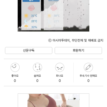
ⓒ 아시아투데이, 무단전재 및 재배포 금지
Unmute
신문구독
후원하기
좋아요
슬퍼요
화나요
후속기사 원해요
0
0
0
0