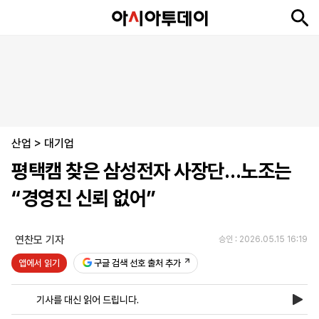
뉴
최
속
정
사
경
국
오
피
아
문
포
스
신
보
치
회
제
제
피
플
투
화
토
니
시
·
산업
언
티
스
>
대기업
포
평택캠 찾은 삼성전자 사장단…노조는
츠
“경영진 신뢰 없어”
ENGLISH
中
Tiếng
文
Việt
연찬모 기자
승인 : 2026.05.15 16:19
앱에서 읽기
구글 검색 선호 출처 추가
지
신
후
제
회
앱
면
문
원
보
사
설
기사를 대신 읽어 드립니다.
보
구
하
24
소
치
기
독
기
시
개