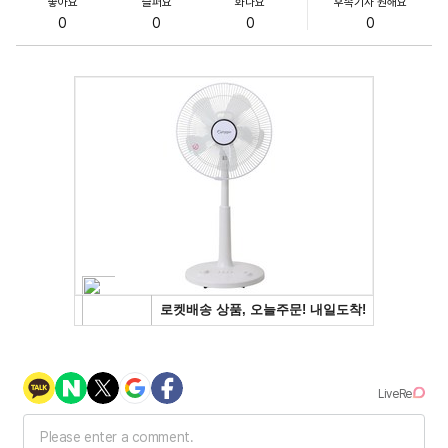
좋아요
슬퍼요
화나요
후속기사 원해요
0
0
0
0