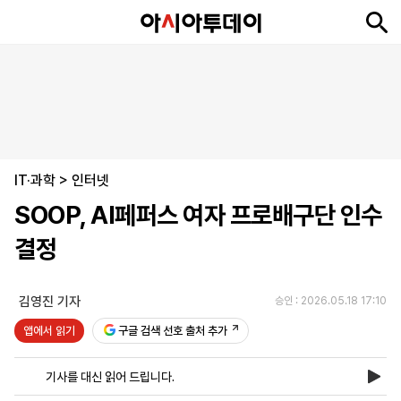
뉴
최
속
정
사
경
국
오
피
아
문
포
스
신
보
치
회
제
제
피
플
투
화
토
니
시
·
IT·과학
언
티
스
>
인터넷
포
SOOP, AI페퍼스 여자 프로배구단 인수
츠
결정
ENGLISH
中
Tiếng
文
Việt
김영진 기자
승인 : 2026.05.18 17:10
앱에서 읽기
구글 검색 선호 출처 추가
지
신
후
제
회
앱
면
문
원
보
사
설
기사를 대신 읽어 드립니다.
보
구
하
24
소
치
기
독
기
시
개