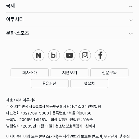
국제
아투시티
문화·스포츠
회사소개
지면보기
신문구독
PC버전
앱설치
제호 : 아시아투데이
주소 : 대한민국 서울특별시 영등포구 의사당대로1길 34 인영빌딩
대표전화 : 02) 769-5000 | 등록번호 : 서울 아00160
등록일 : 2006년 1월 18일 | 회장·발행인·편집인 : 우종순
발행일자 : 2005년 11월 11일 | 청소년보호책임자 : 성희제
아시아투데이의 모든 콘텐츠(기사)는 저작권법의 보호를 받으며, 무단전재 및 수집,