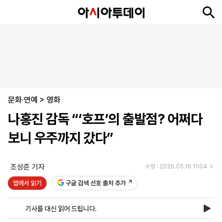
뉴
최
속
정
사
경
국
오
피
아
문
포
스
신
보
치
회
제
제
피
플
투
화
토
니
시
·
문화·연예
언
티
스
>
영화
포
나홍진 감독 “‘호프’의 출발점? 어쩌다
츠
보니 우주까지 갔다”
ENGLISH
中
Tiếng
文
Việt
조성준 기자
수정 : 2026.05.19 11:04
앱에서 읽기
구글 검색 선호 출처 추가
지
신
후
제
회
앱
면
문
원
보
사
설
기사를 대신 읽어 드립니다.
보
구
하
24
소
치
기
독
기
시
개