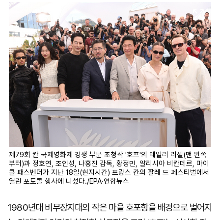
제79회 칸 국제영화제 경쟁 부문 초청작 '호프'의 테일러 러셀(맨 왼쪽
부터)과 정호연, 조인성, 나홍진 감독, 황정민, 알리시아 비칸데르, 마이
클 패스벤더가 지난 18일(현지시간) 프랑스 칸의 팔레 드 페스티벌에서
열린 포토콜 행사에 니섰다./EPA·연합뉴스
1980년대 비무장지대의 작은 마을 호포항을 배경으로 벌어지