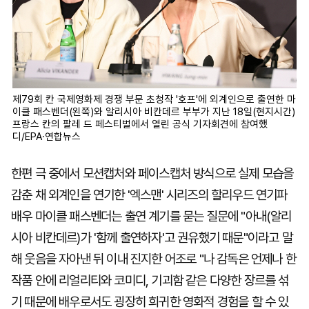
제79회 칸 국제영화제 경쟁 부문 초청작 '호프'에 외계인으로 출연한 마
이클 패스벤더(왼쪽)와 알리시아 비칸데르 부부가 지난 18일(현지시간)
프랑스 칸의 팔레 드 페스티벌에서 열린 공식 기자회견에 참여했
디/EPA·연합뉴스
한편 극 중에서 모션캡처와 페이스캡처 방식으로 실제 모습을
감춘 채 외계인을 연기한 '엑스맨' 시리즈의 할리우드 연기파
배우 마이클 패스벤더는 출연 계기를 묻는 질문에 "아내(알리
시아 비칸데르)가 '함께 출연하자'고 권유했기 때문"이라고 말
해 웃음을 자아낸 뒤 이내 진지한 어조로 "나 감독은 언제나 한
작품 안에 리얼리티와 코미디, 기괴함 같은 다양한 장르를 섞
기 때문에 배우로서도 굉장히 희귀한 영화적 경험을 할 수 있