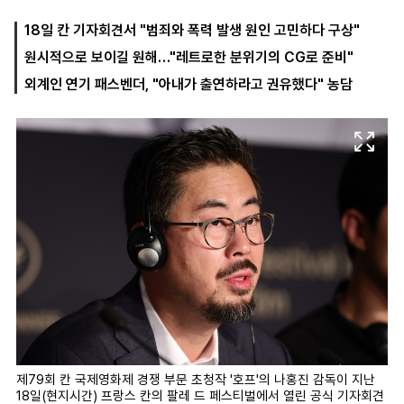
18일 칸 기자회견서 "범죄와 폭력 발생 원인 고민하다 구상"
원시적으로 보이길 원해…"레트로한 분위기의 CG로 준비"
마
운
대
켓
세
학
외계인 연기 패스벤더, "아내가 출연하라고 권유했다" 농담
파
동
워
문
골
프
제79회 칸 국제영화제 경쟁 부문 초청작 '호프'의 나홍진 감독이 지난
18일(현지시간) 프랑스 칸의 팔레 드 페스티벌에서 열린 공식 기자회견