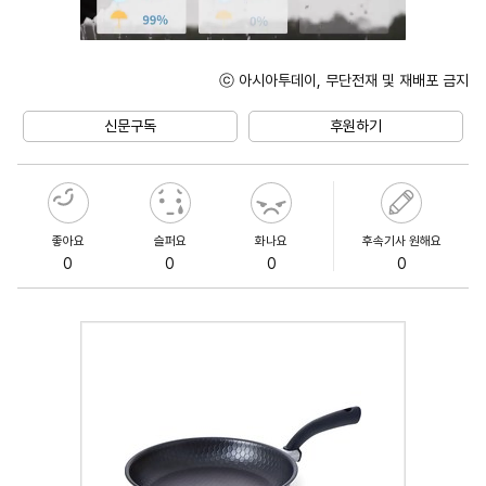
ⓒ 아시아투데이, 무단전재 및 재배포 금지
Unmute
신문구독
후원하기
좋아요
슬퍼요
화나요
후속기사 원해요
0
0
0
0