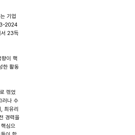
받는 기업
-2024
서 23득
국향이 핵
성한 활동
으로 꺾었
그러나 수
, 최유리
출전 경력을
 핵심으
이들이 합