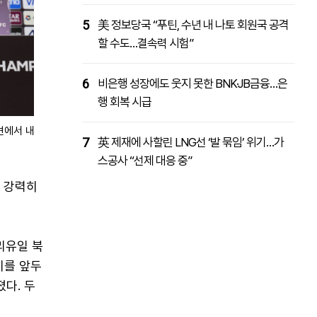
5
美 정보당국 “푸틴, 수년 내 나토 회원국 공격
할 수도…결속력 시험”
6
비은행 성장에도 웃지 못한 BNK·JB금융…은
행 회복 시급
견에서 내
7
英 제재에 사할린 LNG선 ‘발 묶임’ 위기…가
스공사 “선제 대응 중”
더 강력히
리유일 북
기를 앞두
다. 두