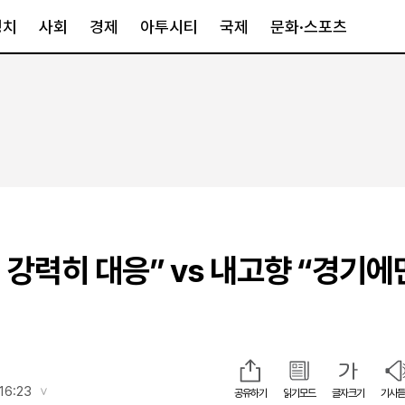
정치
사회
경제
아투시티
국제
문화·스포츠
경제
아투시티
국제
경제일반
종합
세계일반
정책
메트로
아시아·호주
금융·증권
경기·인천
북미
산업
세종·충청
중남미
IT·과학
영남
유럽
 강력히 대응” vs 내고향 “경기에
부동산
호남
중동·아프리
유통
강원
중기·벤처
제주
인스타그램
16:23
공유하기
읽기모드
글자크기
기사듣