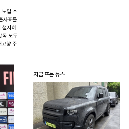
 노릴 수
 출사표를
에 철저히
감독 모두
내고향 주
지금 뜨는 뉴스