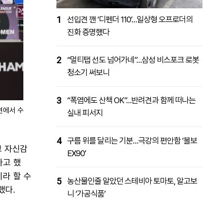
1
선입견 깬 ‘디펜더 110’…일상형 오프로더의
진화 증명했다
2
“멀티탭 선도 넘어가네”…삼성 비스포크 로봇
청소기 써보니
3
“폭염에도 산책 OK”…반려견과 함께 떠나는
견에서 수
실내 피서지
4
구름 위를 달리는 기분…극강의 편안함 ‘볼보
고 자신감
EX90’
자고 했
이라 할 수
5
농산물인줄 알았던 스테비아 토마토, 알고보
했다.
니 ‘가공식품’