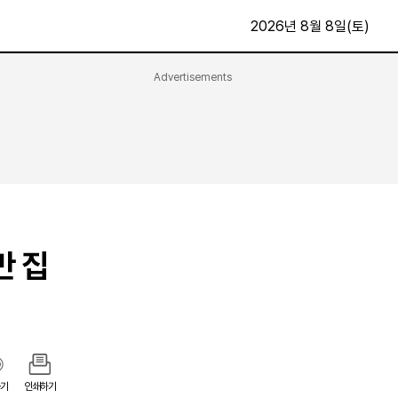
2026년 8월 8일(토)
Advertisements
문화·스포츠
최신
전체
방송
지면보기
가요
구독신청
영화
First Edition
문화
후원하기
만 집
카
종교
제보24시
스포츠
알립니다
여행
기
인쇄하기