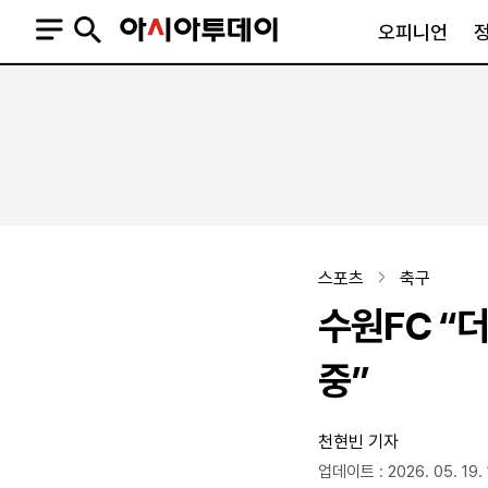
오피니언
오피니언
정치
사회
사설
정치일반
사회일반
칼럼·기고
청와대
사건·사고
기자의 눈
국회·정당
법원·검찰
피플
북한
교육·행정
스포츠
축구
외교
노동·복지·환경
수원FC “더
국방
보건·의학
정부
중”
천현빈 기자
SNS
뉴스스탠드
네이버블로그
아투TV(유튜브)
페이스북
업데이트 : 2026. 05. 19. 