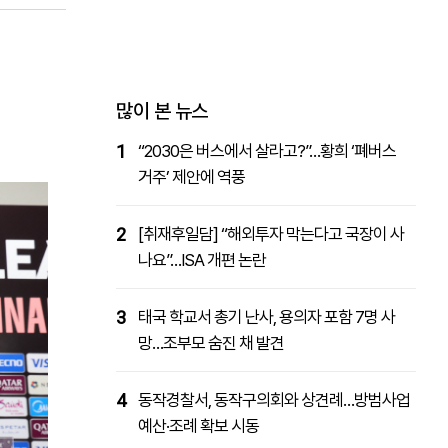
패밀리사이트
마켓파워
아투TV
대학동문골프최강전
많이 본 뉴스
1
“2030은 버스에서 살라고?”…황희 ‘폐버스
거주’ 제안에 역풍
2
[취재후일담] “해외투자 막는다고 국장이 사
나요”…ISA 개편 논란
3
태국 학교서 총기 난사, 용의자 포함 7명 사
망…조부모 숨진 채 발견
4
동작경찰서, 동작구의회와 상견례…방범사업
예산·조례 확보 시동