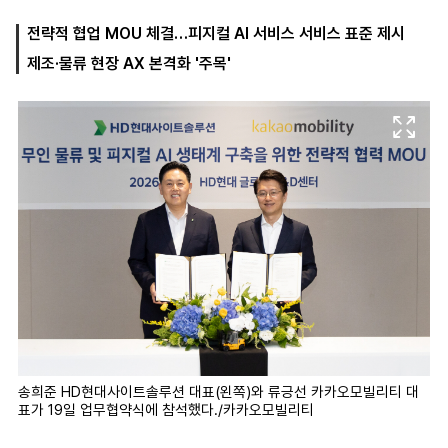
전략적 협업 MOU 체결…피지컬 AI 서비스 서비스 표준 제시
제조·물류 현장 AX 본격화 '주목'
마
운
대
켓
세
학
파
동
워
문
골
프
송희준 HD현대사이트솔루션 대표(왼쪽)와 류긍선 카카오모빌리티 대
표가 19일 업무협약식에 참석했다./카카오모빌리티