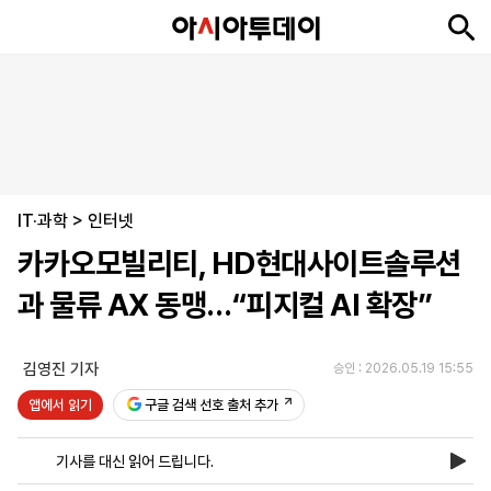
뉴
최
속
정
사
경
국
오
피
아
문
포
스
신
보
치
회
제
제
피
플
투
화
토
니
시
·
IT·과학
언
티
스
>
인터넷
포
카카오모빌리티, HD현대사이트솔루션
츠
과 물류 AX 동맹…“피지컬 AI 확장”
ENGLISH
中
Tiếng
文
Việt
김영진 기자
승인 : 2026.05.19 15:55
앱에서 읽기
구글 검색 선호 출처 추가
지
신
후
제
회
앱
면
문
원
보
사
설
기사를 대신 읽어 드립니다.
보
구
하
24
소
치
기
독
기
시
개