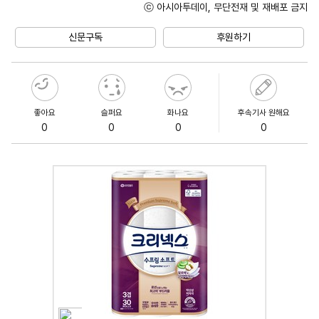
ⓒ 아시아투데이, 무단전재 및 재배포 금지
Unmute
신문구독
후원하기
좋아요
슬퍼요
화나요
후속기사 원해요
0
0
0
0