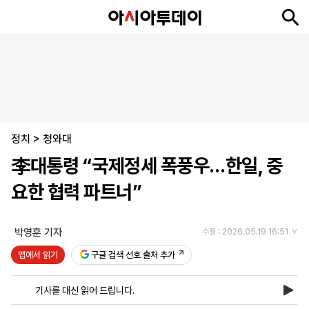
뉴
최
속
정
사
경
국
오
피
아
문
포
스
신
보
치
회
제
제
피
플
투
화
토
니
시
·
정치
언
티
스
>
청와대
포
李대통령 “국제정세 폭풍우…한일, 중
츠
요한 협력 파트너”
ENGLISH
中
Tiếng
文
Việt
박영훈 기자
수정 : 2026.05.19 16:51
앱에서 읽기
구글 검색 선호 출처 추가
지
신
후
제
회
앱
면
문
원
보
사
설
기사를 대신 읽어 드립니다.
보
구
하
24
소
치
기
독
기
시
개