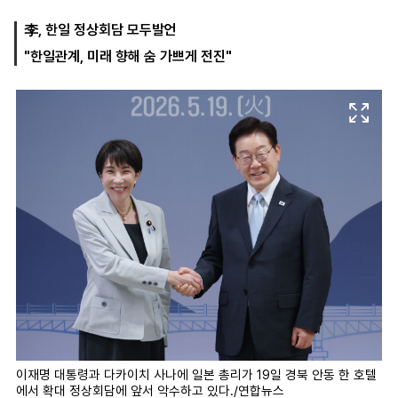
李, 한일 정상회담 모두발언
"한일관계, 미래 향해 숨 가쁘게 전진"
마
운
대
켓
세
학
파
동
워
문
골
프
이재명 대통령과 다카이치 사나에 일본 총리가 19일 경북 안동 한 호텔
에서 확대 정상회담에 앞서 악수하고 있다./연합뉴스