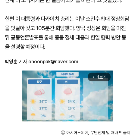
단계 더 도약시키는 한 걸음이 되기를 바란다"고 덧붙였다.
한편 이 대통령과 다카이치 총리는 이날 소인수·확대 정상회담
을 잇달아 갖고 105분간 회담했다. 양국 정상은 회담을 마친
뒤 공동언론발표를 통해 중동 정세 대응과 한일 협력 방안 등
을 설명할 예정이다.
박영훈 기자
ohoonpak@naver.com
더보기
arrow_forward_ios
ⓒ 아시아투데이, 무단전재 및 재배포 금지