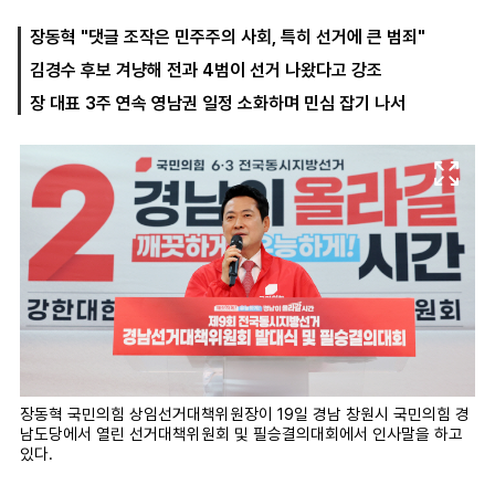
장동혁 "댓글 조작은 민주주의 사회, 특히 선거에 큰 범죄"
김경수 후보 겨냥해 전과 4범이 선거 나왔다고 강조
마
운
대
켓
세
학
장 대표 3주 연속 영남권 일정 소화하며 민심 잡기 나서
파
동
워
문
골
프
장동혁 국민의힘 상임선거대책위원장이 19일 경남 창원시 국민의힘 경
남도당에서 열린 선거대책위원회 및 필승결의대회에서 인사말을 하고
있다.