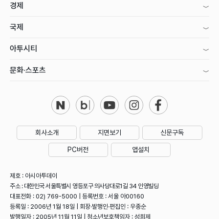
경제
국제
아투시티
문화·스포츠
회사소개
지면보기
신문구독
PC버전
앱설치
제호 : 아시아투데이
주소 : 대한민국 서울특별시 영등포구 의사당대로1길 34 인영빌딩
대표전화 : 02) 769-5000 | 등록번호 : 서울 아00160
등록일 : 2006년 1월 18일 | 회장·발행인·편집인 : 우종순
발행일자 : 2005년 11월 11일 | 청소년보호책임자 : 성희제