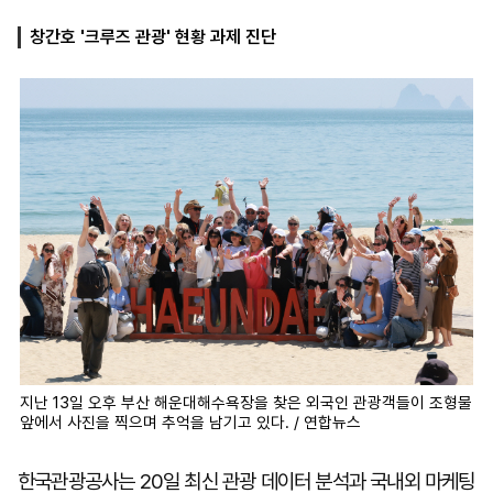
창간호 '크루즈 관광' 현황 과제 진단
마
운
대
켓
세
학
파
동
워
문
골
프
지난 13일 오후 부산 해운대해수욕장을 찾은 외국인 관광객들이 조형물
앞에서 사진을 찍으며 추억을 남기고 있다. / 연합뉴스
한국관광공사는 20일 최신 관광 데이터 분석과 국내외 마케팅