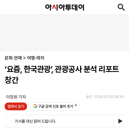
뉴
최
속
정
사
경
국
오
피
아
문
포
스
신
보
치
회
제
제
피
플
투
화
토
니
시
·
문화·연예
언
티
스
>
여행·레저
포
‘요즘, 한국관광’, 관광공사 분석 리포트
츠
창간
ENGLISH
中
Tiếng
文
Việt
이장원 기자
승인 : 2026.05.20 08:40
앱에서 읽기
구글 검색 선호 출처 추가
지
신
후
제
회
앱
면
문
원
보
사
설
기사를 대신 읽어 드립니다.
보
구
하
24
소
치
기
독
기
시
개