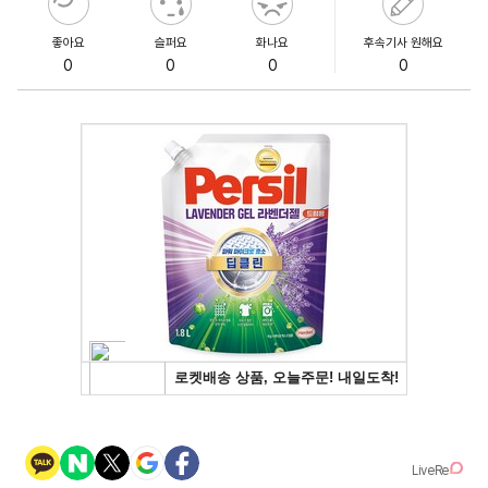
좋아요
슬퍼요
화나요
후속기사 원해요
0
0
0
0