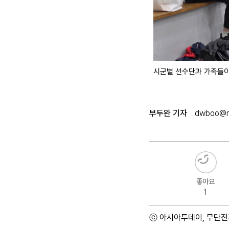
시군별 선수단과 가족들이
부두완 기자
dwboo@n
좋아요
1
ⓒ 아시아투데이, 무단전