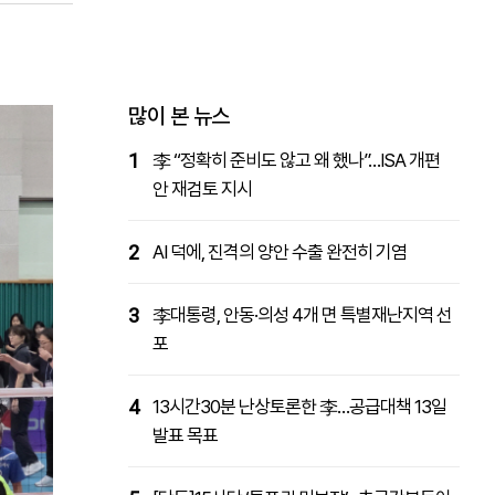
패밀리사이트
마켓파워
아투TV
대학동문골프최강전
많이 본 뉴스
1
李 “정확히 준비도 않고 왜 했나”…ISA 개편
안 재검토 지시
2
AI 덕에, 진격의 양안 수출 완전히 기염
3
李대통령, 안동·의성 4개 면 특별재난지역 선
포
4
13시간30분 난상토론한 李…공급대책 13일
발표 목표