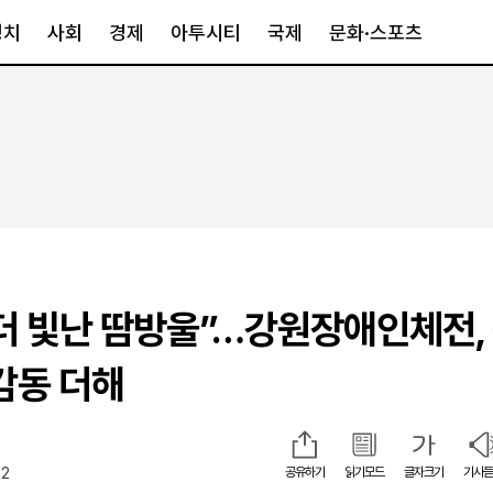
정치
사회
경제
아투시티
국제
문화·스포츠
경제
아투시티
국제
경제일반
종합
세계일반
정책
메트로
아시아·호주
금융·증권
경기·인천
북미
산업
세종·충청
중남미
IT·과학
영남
유럽
더 빛난 땀방울”…강원장애인체전,
부동산
호남
중동·아프리
유통
강원
감동 더해
중기·벤처
제주
12
공유하기
읽기모드
글자크기
기사듣
인스타그램