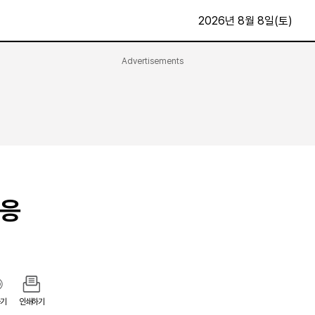
2026년 8월 8일(토)
Advertisements
문화·스포츠
최신
전체
방송
지면보기
가요
구독신청
영화
First Edition
문화
후원하기
 응
카
종교
제보24시
스포츠
알립니다
여행
기
인쇄하기