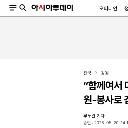
오피니언
오피니언
정치
사회
사설
정치일반
사회일반
칼럼·기고
청와대
사건·사고
기자의 눈
국회·정당
법원·검찰
피플
북한
교육·행정
전국
강원
외교
노동·복지·환경
“함께여서 
국방
보건·의학
정부
원-봉사로 
부두완 기자
SNS
승인 : 2026. 05. 20. 14:
뉴스스탠드
네이버블로그
아투TV(유튜브)
페이스북