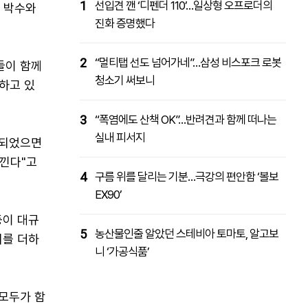
1
선입견 깬 ‘디펜더 110’…일상형 오프로더의
 박수와
진화 증명했다
2
“멀티탭 선도 넘어가네”…삼성 비스포크 로봇
들이 함께
청소기 써보니
하고 있
3
“폭염에도 산책 OK”…반려견과 함께 떠나는
실내 피서지
 되었으면
느낀다"고
4
구름 위를 달리는 기분…극강의 편안함 ‘볼보
EX90’
등이 대규
5
농산물인줄 알았던 스테비아 토마토, 알고보
미를 더하
니 ‘가공식품’
모두가 함