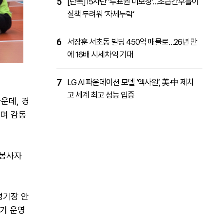
5
[단독]15사단 ‘투표권 미보장’…초급간부들이
질책 두려워 ‘자체누락’
6
서장훈 서초동 빌딩 450억 매물로…26년 만
에 16배 시세차익 기대
7
LG AI 파운데이션 모델 ‘엑사원’, 美·中 제치
고 세계 최고 성능 입증
운데, 경
며 감동
원봉사자
경기장 안
경기 운영