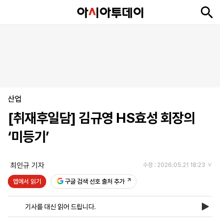
뉴
최
속
정
사
경
국
오
피
아
문
포
스
신
보
치
회
제
제
피
플
투
화
토
니
시
·
산업
언
티
스
포
[취재후일담] 김규영 HS효성 회장의
츠
‘미등기’
ENGLISH
中
Tiếng
文
Việt
최인규 기자
수정 : 2026.05.21 18:23
앱에서 읽기
구글 검색 선호 출처 추가
지
신
후
제
회
앱
면
문
원
보
사
설
기사를 대신 읽어 드립니다.
보
구
하
24
소
치
기
독
기
시
개