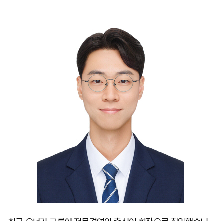
마
운
대
켓
세
학
파
동
워
문
골
프