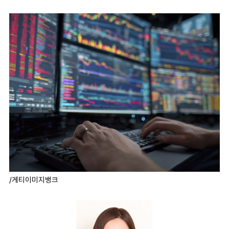
마
운
대
켓
세
학
파
동
워
문
골
프
/게티이미지뱅크