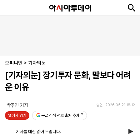
뉴
최
속
정
사
경
국
오
피
아
문
포
스
신
보
치
회
제
제
피
플
투
화
토
니
시
·
오피니언
언
티
스
>
기자의눈
포
[기자의눈] 장기투자 문화, 말보다 어려
츠
운 이유
ENGLISH
中
Tiếng
文
Việt
박주연 기자
승인 : 2026.05.21 18:12
앱에서 읽기
구글 검색 선호 출처 추가
지
신
후
제
회
앱
면
문
원
보
사
설
기사를 대신 읽어 드립니다.
보
구
하
24
소
치
기
독
기
시
개