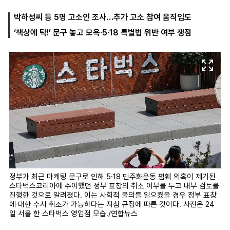
박하성씨 등 5명 고소인 조사…추가 고소 참여 움직임도
‘책상에 탁!’ 문구 놓고 모욕·5·18 특별법 위반 여부 쟁점
마
운
대
켓
세
학
파
동
워
문
골
프
정부가 최근 마케팅 문구로 인해 5·18 민주화운동 폄훼 의혹이 제기된
스타벅스코리아에 수여했던 정부 표창의 취소 여부를 두고 내부 검토를
진행한 것으로 알려졌다. 이는 사회적 물의를 일으켰을 경우 정부 표창
에 대한 수시 취소가 가능하다는 지침 규정에 따른 것이다. 사진은 24
일 서울 한 스타벅스 영업점 모습./연합뉴스