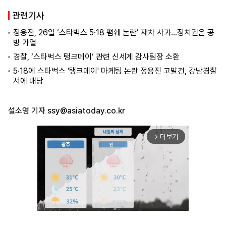
관련기사
정용진, 26일 ‘스타벅스 5·18 폄훼 논란’ 재차 사과…정치권은 공
방 가열
경찰, ‘스타벅스 탱크데이‘ 관련 신세계 감사팀장 소환
5·18에 스타벅스 '탱크데이' 마케팅 논란 정용진 고발건, 강남경찰
서에 배당
설소영 기자
ssy@asiatoday.co.kr
더보기
arrow_forward_ios