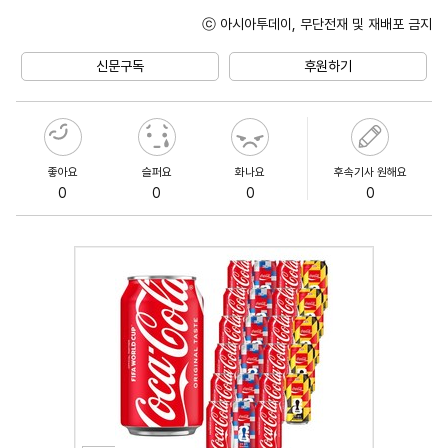
ⓒ 아시아투데이, 무단전재 및 재배포 금지
Mute
신문구독
후원하기
좋아요
슬퍼요
화나요
후속기사 원해요
0
0
0
0