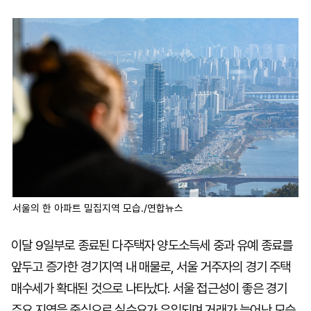
마
운
대
켓
세
학
파
동
워
문
골
프
서울의 한 아파트 밀집지역 모습./연합뉴스
이달 9일부로 종료된 다주택자 양도소득세 중과 유예 종료를
앞두고 증가한 경기지역 내 매물로, 서울 거주자의 경기 주택
매수세가 확대된 것으로 나타났다. 서울 접근성이 좋은 경기
주요 지역을 중심으로 실수요가 유입되며 거래가 늘어난 모습