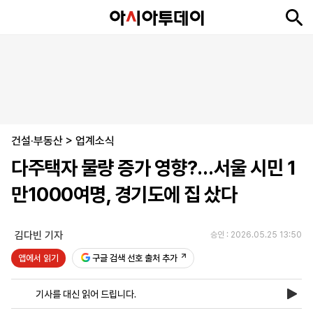
뉴
최
속
정
사
경
국
오
피
아
문
포
스
신
보
치
회
제
제
피
플
투
화
토
니
시
·
건설·부동산
언
티
스
>
업계소식
포
다주택자 물량 증가 영향?…서울 시민 1
츠
만1000여명, 경기도에 집 샀다
ENGLISH
中
Tiếng
文
Việt
김다빈 기자
승인 : 2026.05.25 13:50
앱에서 읽기
구글 검색 선호 출처 추가
지
신
후
제
회
앱
면
문
원
보
사
설
기사를 대신 읽어 드립니다.
보
구
하
24
소
치
기
독
기
시
개